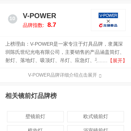
V-POWER
10
8.7
品牌指数:
上榜理由：V-POWER是一家专注于灯具品牌，隶属深
圳陈氏世纪光电有限公司，主要销售的产品涵盖筒灯、
射灯、落地灯、吸顶灯、吊灯、应急灯、手电等，产品
【展开】
系列丰富，可供消费者有不同的选择，自品牌创立以
V-POWER品牌详细介绍点击展开
来，V-POWER致力于为客户提供高质量的照明产品和
服务。
相关镜前灯品牌榜
壁镜前灯
欧式镜前灯
梳妆灯
浴室镜前灯