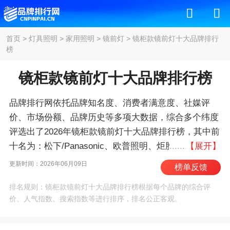
首页
>
灯具照明
>
家用照明
>
镜前灯
>
镜柜款镜前灯十大品牌排行
榜
镜柜款镜前灯十大品牌排行榜
品牌排行网依托品牌知名度、消费者满意度、社媒评
价、市场份额、品牌历史等多项大数据，综合多个纬度
评选出了2026年镜柜款镜前灯十大品牌排行榜，其中前
十名为：松下/Panasonic、欧普照明、炬胜、雷士照
【展开】
明、德力西/DELIXI、可美可派、乐居宝、大观
更新时间：2026年06月09日
榜单反馈
园/DGY、力进、V-POWER 。我们致力于用最真实的
排名规则：镜柜款镜前灯十大品牌排行榜根据每个品牌的综合评
数据告诉您镜柜款镜前灯什么牌子好，供您参考。
价、人气指数、搜索指数等进行排序，排名公正客观。