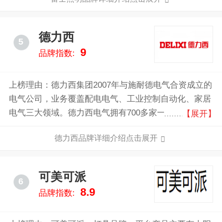
供健康化、智能化、人性化的照明科技，打造高品质的
照明产品及应用解决方案。
德力西
5
9
品牌指数:
上榜理由：德力西集团2007年与施耐德电气合资成立的
电气公司，业务覆盖配电电气、工业控制自动化、家居
电气三大领域。德力西电气拥有700多家一级代理商、
【展开】
60000多家线下门店、多个线上销售平台和合作伙伴、
德力西品牌详细介绍点击展开
多个研发中心。
可美可派
6
8.9
品牌指数: