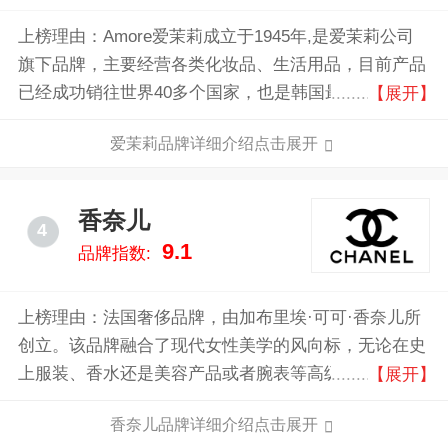
上榜理由：Amore爱茉莉成立于1945年,是爱茉莉公司
旗下品牌，主要经营各类化妆品、生活用品，目前产品
已经成功销往世界40多个国家，也是韩国最大的化妆品
【展开】
集团之一，自品牌创立以来，爱茉莉注重产品质量，致
爱茉莉品牌详细介绍点击展开
力于为全球消费者提供高品质的化妆品和护肤产品。
香奈儿
4
9.1
品牌指数:
上榜理由：法国奢侈品牌，由加布里埃·可可·香奈儿所
创立。该品牌融合了现代女性美学的风向标，无论在史
上服装、香水还是美容产品或者腕表等高级珠宝上，香
【展开】
奈儿都致力于为女性塑造自由、优雅、与众不同的风
香奈儿品牌详细介绍点击展开
格，如今年营业额超过90亿美元。