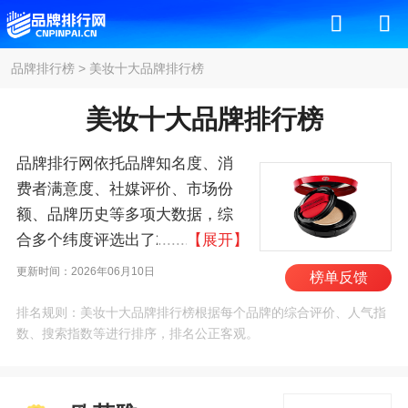
品牌排行榜
>
美妆十大品牌排行榜
美妆十大品牌排行榜
品牌排行网依托品牌知名度、消
费者满意度、社媒评价、市场份
额、品牌历史等多项大数据，综
合多个纬度评选出了2026年美妆
【展开】
十大品牌排行榜，其中前十名
更新时间：2026年06月10日
榜单反馈
为：欧莱雅、资生堂/Shiseido、
排名规则：美妆十大品牌排行榜根据每个品牌的综合评价、人气指
爱茉莉、香奈儿/Chanel、高
数、搜索指数等进行排序，排名公正客观。
丝/Kose、露华浓/Revlon、雅诗兰
黛、兰蔻/Lancome、玫琳
凯/MARYKAY、娇兰 。我们致力