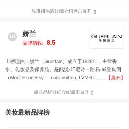
百万的独立美容顾问，年销售额达数十亿美元。
玫琳凯品牌详细介绍点击展开
娇兰
10
8.5
品牌指数:
上榜理由：娇兰（Guerlain）成立于1828年，主营香
水、化妆品及保养品。是酩悦·轩尼诗－路易·威登集团
（Moët Hennessy - Louis Vuitton, LVMH Group）旗下
【展开】
的品牌。娇兰品牌享有盛誉的国际品牌，自创办以来，
娇兰品牌详细介绍点击展开
推出的娇兰香水品种超过300多种。这个香氛王国一抹
最骄艳的骄子，一百多年来，娇兰以她那特有的贵族气
质与幽雅浪漫的品质保障，奠定了它在法国及世界上的
美妆最新品牌榜
品牌地位。