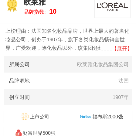
欧莱雅
于用最真实的数据告诉您美妆什
1
10
品牌指数:
么牌子好，供您参考。
上榜理由：法国知名化妆品品牌，世界上最大的著名化
妆品公司，创办于1907年，旗下各类化妆品畅销全世
界，广受欢迎，除化妆品以外，该集团还经营高档的消
【展开】
费品，并从事制药和皮肤病研究。
所属公司
欧莱雅化妆品集团公司
品牌源地
法国
创立时间
1907年
上市公司
福布斯2000强
财富世界500强