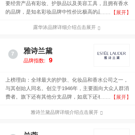
要经营产品有彩妆、护肤品以及美容工具，且拥有香水
的品牌，是知名彩妆品牌中性价比极高的品牌，专业行
【展开】
销化妆品、身体护理、香水和个人护理产品行业的世界
露华浓品牌详细介绍点击展开
领先者。
雅诗兰黛
7
9
品牌指数:
上榜理由：全球最大的护肤、化妆品和香水公司之一，
与其创始人同名。创立于1946年，主要面向大众人群消
费者。旗下还有其他分支品牌，如底下还有其他的分支
【展开】
品牌，比如倩碧、阿拉米斯、芭比·波朗、马克、原
雅诗兰黛品牌详细介绍点击展开
创、简、唐娜·卡兰等。