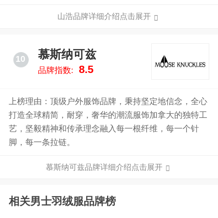
装、背包、睡袋以及帐篷。2003年，哥伦比亚运动服装
山浩品牌详细介绍点击展开
公司以3000多万美元的价格收购。
慕斯纳可兹
10
8.5
品牌指数:
上榜理由：顶级户外服饰品牌，秉持坚定地信念，全心
打造全球精简，耐穿，奢华的潮流服饰加拿大的独特工
艺，坚毅精神和传承理念融入每一根纤维，每一个针
脚，每一条拉链。
慕斯纳可兹品牌详细介绍点击展开
相关男士羽绒服品牌榜