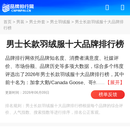
首页
>
男装
>
男士外套
>
男士羽绒服
>
男士长款羽绒服十大品牌排
行榜
男士长款羽绒服十大品牌排行榜
品牌排行网依托品牌知名度、消费者满意度、社媒评
价、市场份额、品牌历史等多项大数据，综合多个纬度
评选出了2026年男士长款羽绒服十大品牌排行榜，其中
前十名为：加拿大鹅/Canada Goose、哥伦比
【展开】
亚/Columbia、盟可睐/Moncler、北面/THE NORTH
更新时间：2026年06月09日
榜单反馈
FACE、始祖鸟/ARCTERYX、土拨鼠/MARMOT、
排名规则：男士长款羽绒服十大品牌排行榜根据每个品牌的综合评
Montbell、沃尔里奇/Woolrich、山浩/MOUNTAIN
价、人气指数、搜索指数等进行排序，排名公正客观。
HARDWEAR、慕斯纳可兹/Moose Knuckles 。我们致
力于用最真实的数据告诉您男士长款羽绒服什么牌子