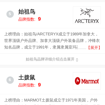
始祖鸟
5
9
品牌指数:
上榜理由：始祖鸟/ARCTERYX成立于1989年加拿大，
世界顶级户外品牌、加拿大顶级户外装备品牌，冲锋衣
知名品牌，成立于1991年，隶属隶属亚玛芬体育集团，
【展开】
目前虽然有部分附属产品的生产移至了纽西兰、越南和
始祖鸟品牌详细介绍点击展开
中国等地，Arc’teryx的产品线涉及有户外服装、背包和
攀登护具。
土拨鼠
6
9
品牌指数:
上榜理由：MARMOT土拨鼠成立于1971年美国，户外