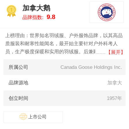
好，供您参考。
加拿大鹅
1
9.8
品牌指数:
上榜理由：世界知名羽绒服、户外服饰品牌，以其高品
质服装和耐寒性能闻名，最开始主要针对户外科考人
员，生产极度保暖和实用的羽绒服。后兼顾了实用性和
【展开】
时尚性逐渐走入了大众的视线。其产品线涵盖男装、女
所属公司
Canada Goose Holdings Inc.
装、童装及手套、围巾配饰等，于2018年进入中国市
场。
品牌源地
加拿大
创立时间
1957年
上市公司