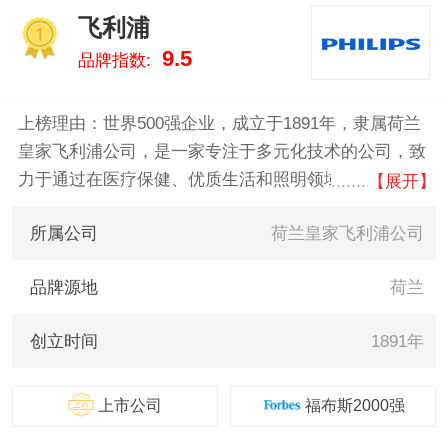
士/Codos、易简/YIJAN、奔
飞利浦
腾/POVOS 。我们致力于用最真
1
9.5
品牌指数:
实的数据告诉您宝宝理发器什么
牌子好，供您参考。
上榜理由：世界500强企业，成立于1891年，隶属荷兰
皇家飞利浦公司，是一家专注于多元化技术的公司，致
力于通过在医疗保健、优质生活和照明领域的有意义创
【展开】
新提升人们的生活品质。公司在发展在心脏监护、紧急
所属公司
荷兰皇家飞利浦公司
护理与家庭医疗保健、节能照明解决方案与新型照明应
用以及网络线材、男性剃须和仪容产品、口腔护理产品
品牌源地
荷兰
等方面。
创立时间
1891年
上市公司
福布斯2000强