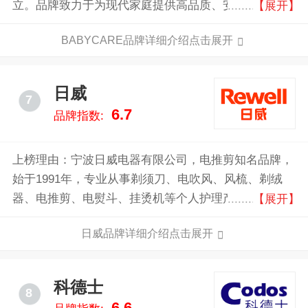
立。品牌致力于为现代家庭提供高品质、安全和创新的
【展开】
母婴产品，涵盖喂养、护理、出行等多方面需求。
BABYCARE品牌详细介绍点击展开
BABYCARE通过严格的质量控制和创新设计，为父母
和宝宝提供安心和便利的育儿体验。
日威
7
6.7
品牌指数:
上榜理由：宁波日威电器有限公司，电推剪知名品牌，
始于1991年，专业从事剃须刀、电吹风、风梳、剃绒
器、电推剪、电熨斗、挂烫机等个人护理产品以及专业
【展开】
美发电器的研发、生产和销售的综合性企业。
日威品牌详细介绍点击展开
科德士
8