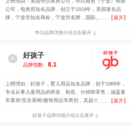
上榜理由：美国华尔推剪公司，华尔推剪（宁波）有限
公司，电推剪知名品牌，创立于1919年，美国著名品
牌，宁波市知名商标，宁波市名牌，国际上最著名的理
【展开】
发美容器具跨国制造公司，全球最具规模的各类美容护
华尔品牌详细介绍点击展开
理工具制造商。
好孩子
4
8.1
品牌指数:
上榜理由：好孩子，婴儿用品知名品牌，创于1989年，
专业从事儿童用品的研发、制造、分销和零售，涵盖童
车童床/安全座椅/服饰用品等类别，其超小尺寸折叠婴
【展开】
儿车尤受关注。在中国，集团主要使用自主品牌设计，
好孩子品牌详细介绍点击展开
生产以及销售产品，主要包括「gb好孩子」和「小龙哈
彼HappyDino」，他们都具有广泛的认知度和美誉度，