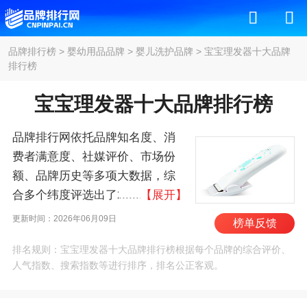
品牌排行榜
>
婴幼用品品牌
>
婴儿洗护品牌
>
宝宝理发器十大品牌
排行榜
宝宝理发器十大品牌排行榜
品牌排行网依托品牌知名度、消
费者满意度、社媒评价、市场份
额、品牌历史等多项大数据，综
合多个纬度评选出了2026年宝宝
【展开】
理发器十大品牌排行榜，其中前
更新时间：2026年06月09日
榜单反馈
十名为：飞利浦/Philips、松
排名规则：宝宝理发器十大品牌排行榜根据每个品牌的综合评价、
下/Panasonic、华尔/WAHL、好孩
人气指数、搜索指数等进行排序，排名公正客观。
子/Goodbaby、飞科/FLYCO、
BABYCARE、日威/Rewell、科德