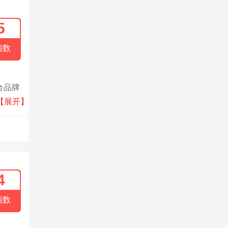
5
指数
合品牌
团队积
【展开】
务于客
4
指数