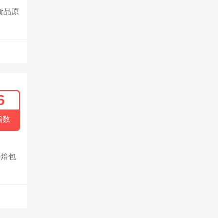
食品原
6
指数
烘焙包