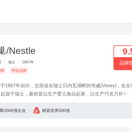
/Nestle
9.
司
|
瑞士
|
1867年
品牌
名牌
平价品牌
e）于1867年创办，总部设在瑞士日内瓦湖畔的韦威(Vevey)，在
司起源于瑞士，最初是以生产婴儿食品起家，以生产巧克力棒和
等。
斯2000强企业
财富世界500强