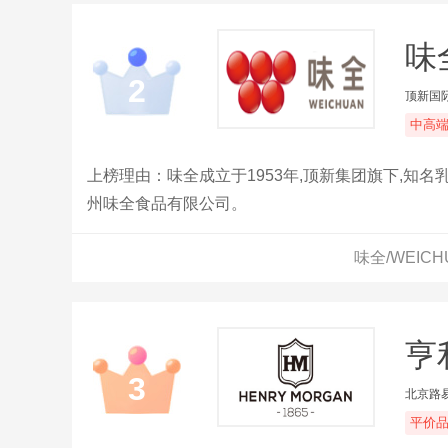
味
2
顶新国
中高
上榜理由：味全成立于1953年,顶新集团旗下,知名
州味全食品有限公司。
味全/WEIC
亨利
3
北京路
平价