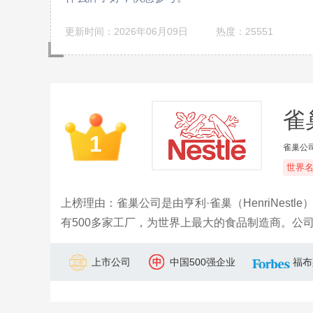
更新时间：2026年06月09日
热度：25551
雀巢
1
雀巢公
世界
上榜理由：雀巢公司是由亨利·雀巢（HenriNestl
有500多家工厂，为世界上最大的食品制造商。公
啡闻名遐迩。旗下主营产品有咖啡、葡萄糖补水液
上市公司
中国500强企业
福布