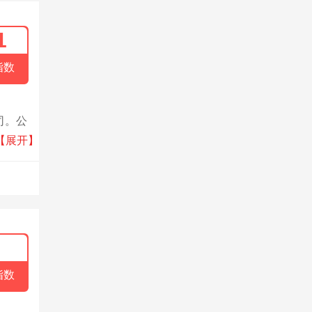
1
指数
司。公
制品
【展开】
指数