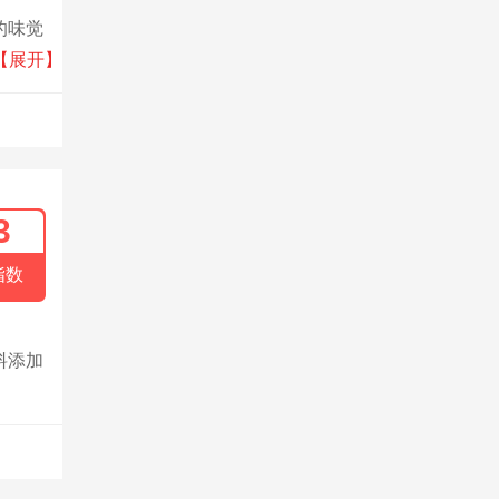
的味觉
干、膨
【展开】
3
指数
料添加