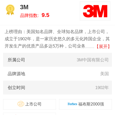
蓝星/BLUESTAR、快美
3M
特/CARMATE 。我们致力于用最
1
9.5
品牌指数:
真实的数据告诉您玻璃水什么牌
子好，供您参考。
上榜理由：美国知名品牌、全球知名品牌，上市公司，
成立于1902年，是一家历史悠久的多元化跨国企业，其
开发生产的优质产品多达5万种，公司业务方向包括通
【展开】
信、交通、工业、汽车、航天、航空、电子、电气、医
所属公司
3M中国有限公司
疗、建筑、文教办公及日用消费等诸多领域。
品牌源地
美国
创立时间
1902年
上市公司
福布斯2000强