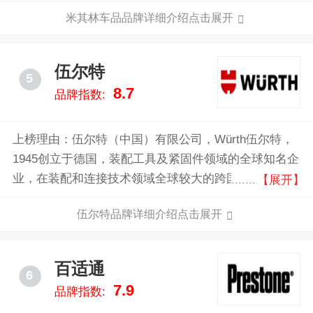
案；出版旅游指南、酒店和餐饮指南、地图及道路地图
米其林车品品牌详细介绍点击展开
集，并提供数字化服务，帮助旅行者获得丰富的资讯，
以及独特的出行体验；开发具有高新技术的材料，推动
交通运输行业的发展。
伍尔特
5
8.7
品牌指数:
上榜理由：伍尔特（中国）有限公司，Würth伍尔特，
1945创立于德国，装配工具及紧固件领域的全球知名企
业，在装配和连接技术领域全球较大的跨国公司，全球
【展开】
领先的汽修产品供应商，享誉工业、汽车维修与保养
伍尔特品牌详细介绍点击展开
业。
百适通
6
7.9
品牌指数: