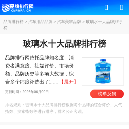
品牌排行榜
>
汽车用品品牌
>
汽车美容品牌
>
玻璃水十大品牌排行
榜
玻璃水十大品牌排行榜
品牌排行网依托品牌知名度、消
费者满意度、社媒评价、市场份
额、品牌历史等多项大数据，综
合多个纬度评选出了2026年玻璃
【展开】
水十大品牌排行榜，其中前十名
更新时间：2026年06月09日
榜单反馈
为：3M、索纳克斯/SONAX、龟
排名规则：玻璃水十大品牌排行榜根据每个品牌的综合评价、人气
牌/Turtle、米其林车品、伍尔
指数、搜索指数等进行排序，排名公正客观。
特/Würth、百适通/Prestone、长
城/SINOPEC、速特99/SOFT99、