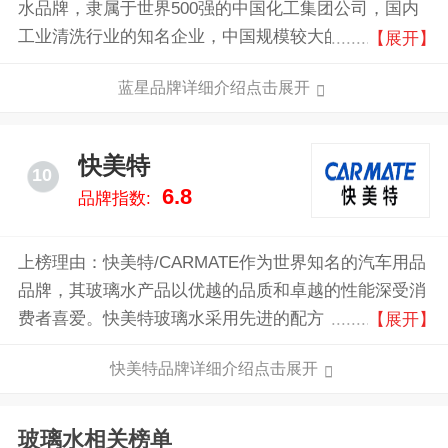
水品牌，隶属于世界500强的中国化工集团公司，国内
工业清洗行业的知名企业，中国规模较大的有机硅生产
【展开】
商之一，以化工新材料及动物营养为主导的化工企业，
蓝星品牌详细介绍点击展开
国家行业标准起草单位。
快美特
10
6.8
品牌指数:
上榜理由：快美特/CARMATE作为世界知名的汽车用品
品牌，其玻璃水产品以优越的品质和卓越的性能深受消
费者喜爱。快美特玻璃水采用先进的配方，能够迅速有
【展开】
效地清洁车窗，去除顽固污渍和油膜，确保驾驶视野清
快美特品牌详细介绍点击展开
晰。其独特的防冻配方在寒冷天气中也能保持优异表
现，防止玻璃水结冰。此外，快美特玻璃水还具有环保
特性，不含有害化学物质，安全无毒。
玻璃水相关榜单