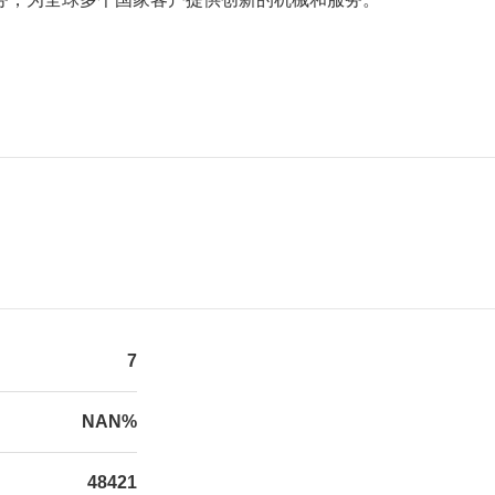
7
NAN%
48421