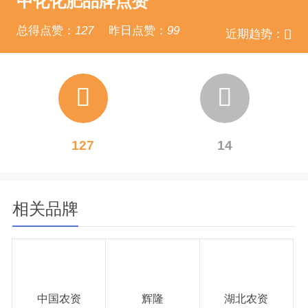
中化化肥品牌点赞
2020年财富中国500
2021年财富中国500
强
强
总得点赞：
127
昨日点赞：
99
近期趋势：
127
14
相关品牌
中国农资
辉隆
湖北农资