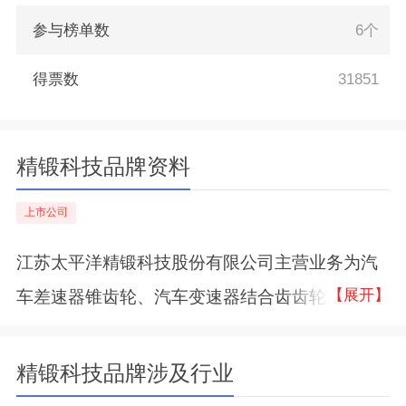
参与榜单数
6个
得票数
31851
精锻科技品牌资料
上市公司
江苏太平洋精锻科技股份有限公司主营业务为汽
【展开】
车差速器锥齿轮、汽车变速器结合齿齿轮、汽车
变速器轴类件、EDL（电子差速锁齿轮）、同步
器齿圈、离合器驱动盘毂类零件、驻车齿轮、新
精锻科技品牌涉及行业
能源汽车用电机轴和差速器总成、高端农业机械