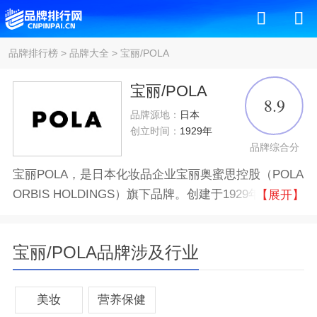
品牌排行榜
>
品牌大全
>
宝丽/POLA
宝丽/POLA
8.9
品牌源地：
日本
创立时间：
1929年
品牌综合分
宝丽POLA，是日本化妆品企业宝丽奥蜜思控股（POLA
ORBIS HOLDINGS）旗下品牌。创建于1929年日本，
【展开】
以护手霜起步，专注于抗老护肤品的研发、生产、经营
的大型跨国企业，被誉为“化妆界四大花旦之一” 。
宝丽/POLA品牌涉及行业
品牌认证
十大
优质
美妆
营养保健
所属公司
宝丽奥蜜思控股公司