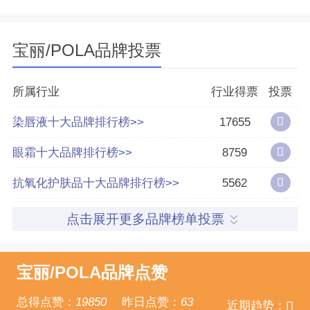
分享量
8
宝丽/POLA品牌投票
好评率
85%
所属行业
行业得票
投票
参与榜单数
58个
染唇液十大品牌排行榜>>
17655
得票数
703892
眼霜十大品牌排行榜>>
8759
抗氧化护肤品十大品牌排行榜>>
5562
点击展开更多品牌榜单投票
宝丽/POLA品牌点赞
总得点赞：
19850
昨日点赞：
63
近期趋势：