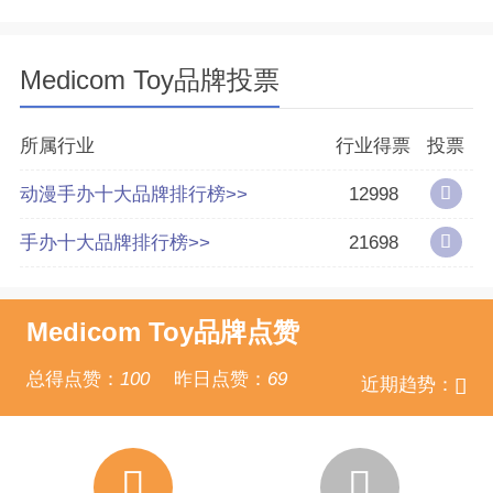
分享量
30
Medicom Toy品牌投票
好评率
91%
参与榜单数
正在搜集整理个
所属行业
行业得票
投票
动漫手办十大品牌排行榜>>
12998
得票数
34697
手办十大品牌排行榜>>
21698
Medicom Toy品牌点赞
总得点赞：
100
昨日点赞：
69
近期趋势：