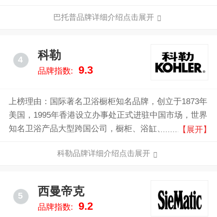
普于2008年登录中国，主要是高档公寓及豪华酒店。
巴托普品牌详细介绍点击展开
科勒
4
9.3
品牌指数:
上榜理由：国际著名卫浴橱柜知名品牌，创立于1873年
美国，1995年香港设立办事处正式进驻中国市场，世界
知名卫浴产品大型跨国公司，橱柜、浴缸、脸盆、坐便
【展开】
器、龙头等卫浴产品的佼佼者。在中国已经拥有11座工
科勒品牌详细介绍点击展开
厂、800多家展厅和十几家设计体验中心，产品以卓越
品质、技术先进、工艺精湛而著称。
西曼帝克
5
9.2
品牌指数: