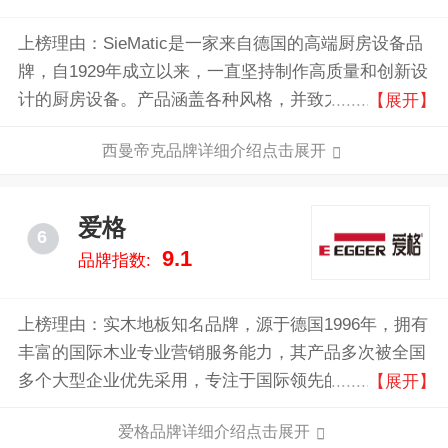
上榜理由：SieMatic是一家来自德国的高端厨房设备品
牌，自1929年成立以来，一直坚持制作高质量和创新设
计的厨房设备。产品涵盖各种风格，并致力于提供独特
【展开】
的定制服务，满足不同的客户需求。
西曼帝克品牌详细介绍点击展开
爱格
6
9.1
品牌指数:
上榜理由：实木地板知名品牌，源于德国1996年，拥有
丰富的国际木业专业营销服务能力，其产品多次被全国
多个大型企业优先采用，专注于国际领先的德国及全球
【展开】
精品木材的投资和市场运营。
爱格品牌详细介绍点击展开