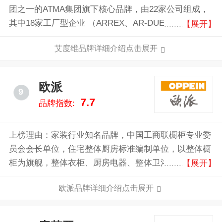
团之一的ATMA集团旗下核心品牌，由22家公司组成，
其中18家工厂型企业 （ARREX、AR-DUE和AR-DRE为
【展开】
专业生产厨房的工厂），分别生产不同品牌。这些公司
艾度维品牌详细介绍点击展开
都历史悠久，他们代表了ATMA集团的扩展和延伸，最
早的工厂成立于1908年，也是ARREX最初的基础。
欧派
9
7.7
品牌指数:
上榜理由：家装行业知名品牌，中国工商联橱柜专业委
员会会长单位，住宅整体厨房标准编制单位，以整体橱
柜为旗舰，整体衣柜、厨房电器、整体卫浴、现代木
【展开】
门、定制寝具、壁纸、实体面料、商用厨具等为舰队，
欧派品牌详细介绍点击展开
是国内综合性的现代整体家居一体化服务供应商。