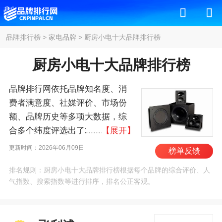
品牌排行榜
>
家电品牌
>
厨房小电十大品牌排行榜
厨房小电十大品牌排行榜
品牌排行网依托品牌知名度、消
费者满意度、社媒评价、市场份
额、品牌历史等多项大数据，综
合多个纬度评选出了2026年厨房
【展开】
小电十大品牌排行榜，其中前十
更新时间：2026年06月09日
榜单反馈
名为：飞利浦/Philips、西门
排名规则：厨房小电十大品牌排行榜根据每个品牌的综合评价、人
子/Siemens、美的/MIDEA、东
气指数、搜索指数等进行排序，排名公正客观。
芝/Toshiba、松下/Panasonic、福
腾宝/WMF、海尔/haier、苏泊
尔/SUPOR、格兰仕/Galanz、九