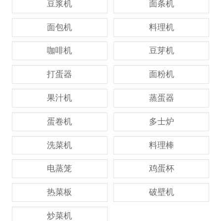
豆浆机
面条机
面包机
料理机
咖啡机
豆芽机
打蛋器
面粉机
果汁机
蒸蛋器
蛋卷机
多士炉
洗菜机
料理棒
电蒸笼
鸡蛋杯
热菜板
破壁机
炒菜机