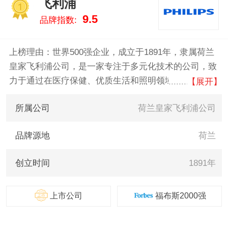
飞利浦
阳/Joyoung 。我们致力于用最真
1
9.5
品牌指数:
实的数据告诉您厨房小电什么牌
子好，供您参考。
上榜理由：世界500强企业，成立于1891年，隶属荷兰
皇家飞利浦公司，是一家专注于多元化技术的公司，致
力于通过在医疗保健、优质生活和照明领域的有意义创
【展开】
新提升人们的生活品质。公司在发展在心脏监护、紧急
所属公司
荷兰皇家飞利浦公司
护理与家庭医疗保健、节能照明解决方案与新型照明应
用以及网络线材、男性剃须和仪容产品、口腔护理产品
品牌源地
荷兰
等方面。
创立时间
1891年
上市公司
福布斯2000强