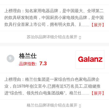
上榜理由：知名家用电器品牌，是中国最大、全球第二
的炊具研发制造商，中国厨房小家电领先品牌，是中国
炊具行业首家上市公司，拥有明火炊具、厨房小家电、
【展开】
厨卫电器三大事业领域，丰富的产品线，全面满足厨房
苏泊尔品牌详细介绍点击展开
生活需求。旗下生产的炊具及生活家电产品销往全球41
个国家和地区。浙江苏泊尔股份有限公司于2004年上
市，但目前属于法国SEB集团。
格兰仕
9
7.3
品牌指数:
上榜理由：格兰仕集团是一家综合性白色家电品牌企
业，自1978年创立至今,已拥有近5万名员工,正稳健推
进“综合性、领先性白电集团战略”。格兰仕坚持自主创
【展开】
新，坚持让科技创新“贴近生活，造福百姓”，其中微波
格兰仕品牌详细介绍点击展开
炉、空调、洗衣机、烤箱、光波炉远销全球近200个国