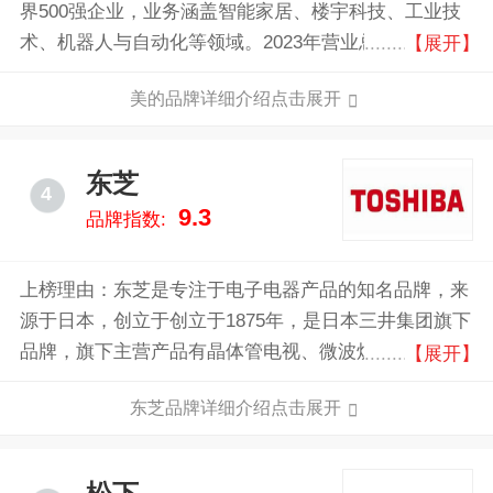
界500强企业，业务涵盖智能家居、楼宇科技、工业技
术、机器人与自动化等领域。2023年营业总收入达到
【展开】
3737亿元人民币，产品远销200多个国家和地区，致力
美的品牌详细介绍点击展开
于通过科技创新提升全球用户的生活品质。
东芝
4
9.3
品牌指数:
上榜理由：东芝是专注于电子电器产品的知名品牌，来
源于日本，创立于创立于1875年，是日本三井集团旗下
品牌，旗下主营产品有晶体管电视、微波炉、彩色影像
【展开】
电话等产品，涉足半导体、能源、基建等众多领域，近
东芝品牌详细介绍点击展开
年来，东芝进行了业务重组和资产剥离，并于2023年在
东京证券交易所退市。