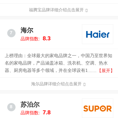
庭及社会餐饮领域，产品线包括西餐具，厨具，餐具，
福腾宝品牌详细介绍点击展开
玻璃器皿及刀具。
海尔
7
8.3
品牌指数:
上榜理由：全球最大的家电品牌之一，中国乃至世界知
名的家电品牌，产品涵盖冰箱、洗衣机、空调、热水
器、厨房电器等多个领域，并在全球设有10大研发中
【展开】
心、71个研究院、35个工业园、143个制造中心和23万
海尔品牌详细介绍点击展开
个销售网络，业务遍及全球。旗下拥有海尔、卡萨帝、
Leader等品牌，并构建了智慧家庭场景品牌“三翼鸟”，
为用户提供全屋智能解决方案。2023年海尔实现全球收
苏泊尔
8
入3718亿元，利润总额267亿元，同比增长6%，在全球
7.8
品牌指数:
拥有广泛的研发、制造和销售网络。