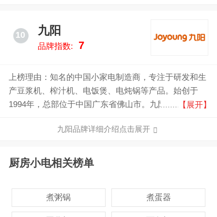
家和地区。是中国家电业最具影响力的龙头企业之一。
九阳
10
7
品牌指数:
上榜理由：知名的中国小家电制造商，专注于研发和生
产豆浆机、榨汁机、电饭煲、电炖锅等产品。始创于
1994年，总部位于中国广东省佛山市。九阳以创新技术
【展开】
和优质产品著称，在行业内享有很高的声誉。公司拥有
九阳品牌详细介绍点击展开
强大的研发团队，持续不断地推出新产品和改进现有产
品。九阳的产品设计时尚、实用且具有高性能，深受消
费者喜爱。
厨房小电相关榜单
煮粥锅
煮蛋器