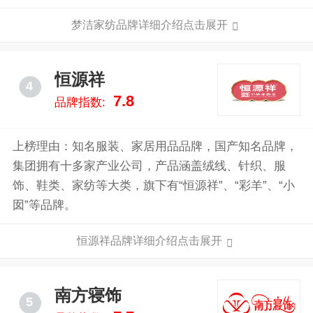
售网点，产品销往美国、欧盟、东南亚等20多个国家和
梦洁家纺品牌详细介绍点击展开
地区，覆盖全球约100多个国家和地区。梦洁在国内家
纺企业中有比较丰富的生产经验，拥有行业首家自动化
立体仓库、行业首家省级技术中心、创立了国内第一个
恒源祥
4
专业的儿童家纺品牌，在2010年于A股上市。
7.8
品牌指数:
上榜理由：知名服装、家居用品品牌，国产知名品牌，
集团拥有十多家产业公司，产品涵盖绒线、针织、服
饰、鞋类、家纺等大类，旗下有“恒源祥”、“彩羊”、“小
囡”等品牌。
恒源祥品牌详细介绍点击展开
南方寝饰
5