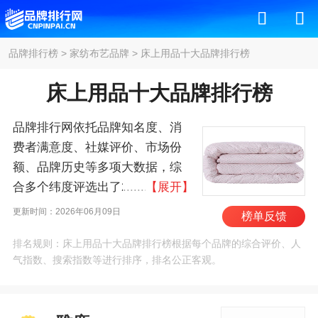
品牌排行榜
>
家纺布艺品牌
>
床上用品十大品牌排行榜
床上用品十大品牌排行榜
品牌排行网依托品牌知名度、消
费者满意度、社媒评价、市场份
额、品牌历史等多项大数据，综
合多个纬度评选出了2026年床上
【展开】
用品十大品牌排行榜，其中前十
更新时间：2026年06月09日
榜单反馈
名为：雅鹿/yaloo、罗莱家
排名规则：床上用品十大品牌排行榜根据每个品牌的综合评价、人
纺/LUOLAI、梦洁家
气指数、搜索指数等进行排序，排名公正客观。
纺/MENDALE、恒源祥、南方寝
饰/southbedding、富安
娜/FUANNA、水星家纺、雅芳