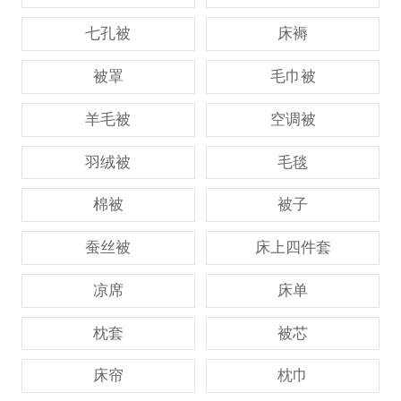
七孔被
床褥
被罩
毛巾被
羊毛被
空调被
羽绒被
毛毯
棉被
被子
蚕丝被
床上四件套
凉席
床单
枕套
被芯
床帘
枕巾