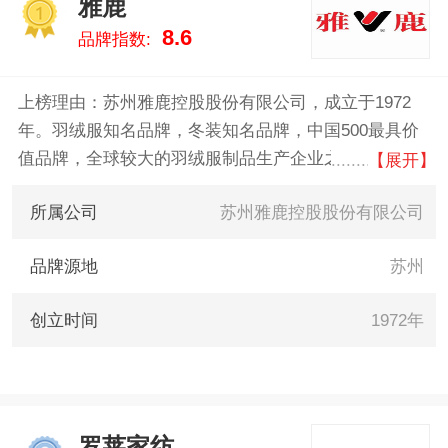
雅鹿
婷/A-Fontane、europfine家纺、金
1
8.6
品牌指数:
蚕世家 。我们致力于用最真实的
数据告诉您床上用品什么牌子
好，供您参考。
上榜理由：苏州雅鹿控股股份有限公司，成立于1972
年。羽绒服知名品牌，冬装知名品牌，中国500最具价
值品牌，全球较大的羽绒服制品生产企业之一。产品涉
【展开】
及时装、家用纺织品、童装、电子商务、服装制造等领
所属公司
苏州雅鹿控股股份有限公司
域。2008年雅鹿以185.26亿资产位居中国500最具价值
品牌榜第266位。
品牌源地
苏州
创立时间
1972年
罗莱家纺