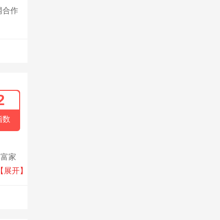
网合作
2
指数
丰富家
品牌核
【展开】