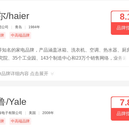
/haier
8.
团公司
|
青岛
|
1984年
品牌
名牌
中高端品牌
界知名的家电品牌，产品涵盖冰箱、洗衣机、空调、热水器、厨
究院、35个工业园、143个制造中心和23万个销售网络，业务遍
建了智慧家庭场景品牌“三翼鸟”，为用户提供全屋智能解决方案。2
ier品牌详细内容 点击展开
元，同比增长6%，在全球拥有广泛的研发、制造和销售网络。
/Yale
7.
保电子有限公司
|
美国
|
2008年
品牌
名牌
中高端品牌