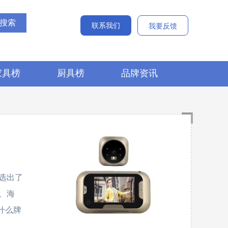
联系我们
我要反馈
家具榜
厨具榜
品牌资讯
选出了
A、海
眼什么牌