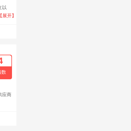
立以
居、智
【展开】
4
指数
供应商