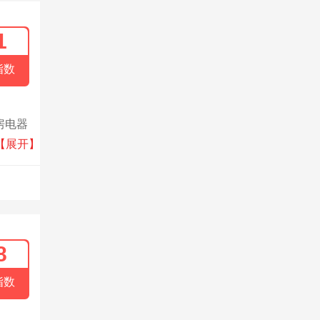
1
指数
房电器
及全
【展开】
023
8
指数