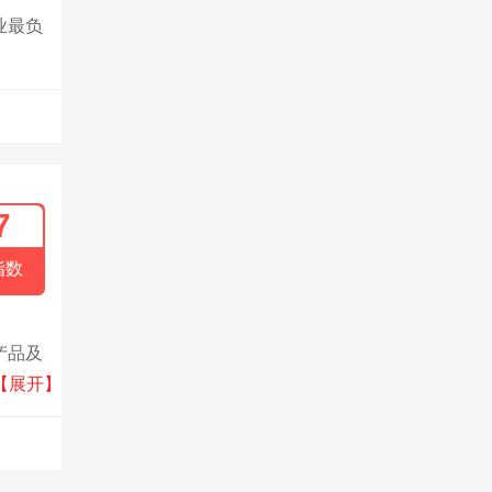
业最负
7
指数
产品及
设备、
【展开】