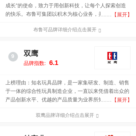
成长”的使命，致力于用创新科技，让每个人探索创造
的快乐。布鲁可集团以积木为核心业务，并结合教育、
【展开】
游戏、动画等多维应用场景，不断丰富“积木+”的内涵
布鲁可品牌详细介绍点击展开
和外延。
双鹰
9
6.1
品牌指数:
上榜理由：知名玩具品牌，是一家集研发、制造、销售
于一体的综合性玩具制造企业，一直以来凭借着出众的
产品创新水平、优越的产品质量为业界所知，主要产品
【展开】
有遥控汽车玩具、授权玩具模型及益智玩具等。公司位
双鹰品牌详细介绍点击展开
于世界知名的“中国玩具城”--汕头市澄海。交通的便
利，让双鹰玩具占尽了地利优势。距离汕头机场、汕头
火车站、汕头集装箱码头都不超过15公里，对于贸易、