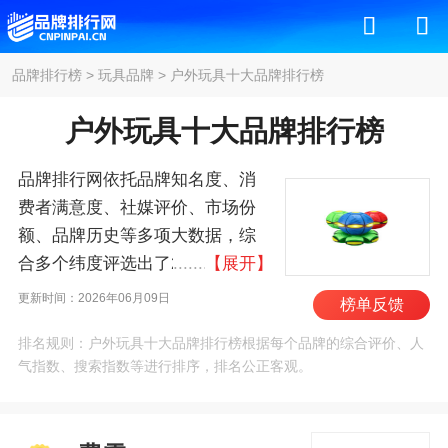
品牌排行榜
>
玩具品牌
>
户外玩具十大品牌排行榜
户外玩具十大品牌排行榜
品牌排行网依托品牌知名度、消
费者满意度、社媒评价、市场份
额、品牌历史等多项大数据，综
合多个纬度评选出了2026年户外
【展开】
玩具十大品牌排行榜，其中前十
更新时间：2026年06月09日
榜单反馈
名为：费雪/FISHER-PRICE、孩
排名规则：户外玩具十大品牌排行榜根据每个品牌的综合评价、人
之宝/HASBRO、万代/BANDAI、
气指数、搜索指数等进行排序，排名公正客观。
伟易达/VTech Kids、奥迪双
钻/AULDEY、银辉/silverlit、邦
宝/BanBao、布鲁可、双鹰、特宝