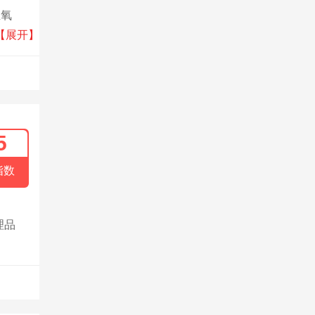
血氧
和较
【展开】
量效益
5
指数
理品