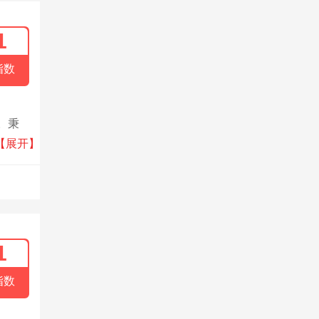
1
指数
。秉
发、生
【展开】
1
指数