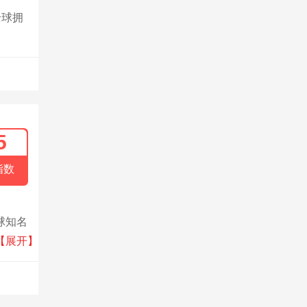
全球拥
5
指数
球知名
化控制
【展开】