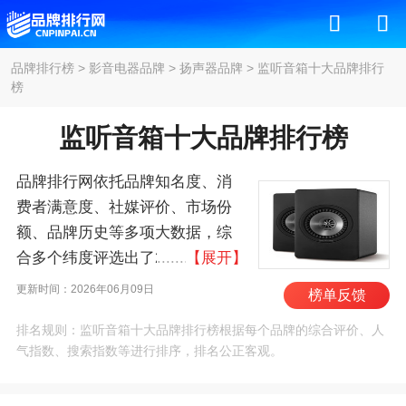
品牌排行榜
>
影音电器品牌
>
扬声器品牌
>
监听音箱十大品牌排行
榜
监听音箱十大品牌排行榜
品牌排行网依托品牌知名度、消
费者满意度、社媒评价、市场份
额、品牌历史等多项大数据，综
合多个纬度评选出了2026年监听
【展开】
音箱十大品牌排行榜，其中前十
更新时间：2026年06月09日
榜单反馈
名为：JBL、丹拿/Dynaudio、
排名规则：监听音箱十大品牌排行榜根据每个品牌的综合评价、人
KEF、哈曼卡顿/harman kardon、
气指数、搜索指数等进行排序，排名公正客观。
博士/BOSE、普瑞声
纳/PRESONUS、惠威/Hivi、IK