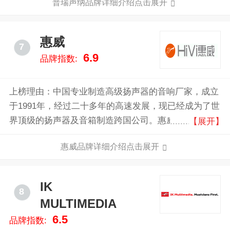
普瑞声纳品牌详细介绍点击展开
音器，录音系统，均衡器等。
惠威
7
6.9
品牌指数:
上榜理由：中国专业制造高级扬声器的音响厂家，成立
于1991年，经过二十多年的高速发展，现已经成为了世
界顶级的扬声器及音箱制造跨国公司。惠威主要经营高
【展开】
级扬声器制造，有全球顶级的电声科技和精密的制造技
惠威品牌详细介绍点击展开
术 ，高品质和亲民价格得到了全球音响制造商的青睐
和认可，并且曾屡次获得国际比赛大奖和其他荣誉称
号。
IK
8
MULTIMEDIA
6.5
品牌指数: