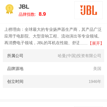
MULTIMEDIA、M-Audio、亚马
JBL
逊/Amazon 。我们致力于用最真
1
8.9
品牌指数:
实的数据告诉您监听音箱什么牌
子好，供您参考。
上榜理由：全球最大的专业扬声器生产商，其产品广泛
应用于电影院、大型音响工程、流动演出等专业领域。
再消费电子领域，JBL的耳机在性能、舒适度和价格上
【展开】
取得了平衡，赢得了广泛好评。
所属公司
哈曼(中国)投资有限公司
品牌源地
美国
创立时间
1946年