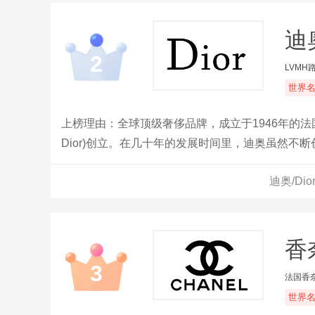
迪奥
2
LVMH
世界
上榜理由：全球顶级奢侈品牌，成立于1946年的法国品
Dior)创立。在几十年的发展时间里，迪奥虽然
表、护肤、彩妆领域一直是优雅与奢华的完美呈现
迪奥/Di
香奈
3
法国香
世界