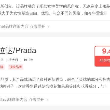
儿所创立。该品牌融合了现代女性美学的风向标，无论在史上服
致力于为女性塑造自由、优雅、与众不同的风格，如今年营业额超
anel品牌详细内容 点击展开
达/Prada
9.
集团
|
意大利
|
1913年
品牌
名牌
顶级品牌
卓越品质，其产品线涵盖了多种创新香型，融合了尖端的成分和标
fum就是一个典型的例子，这款香水通过结合橙花和茉莉等经典花香成分，与前
独特而持久的香氛体验。
ada品牌详细内容 点击展开