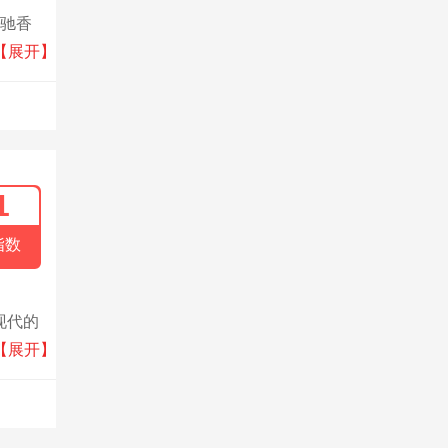
古驰香
调，能
【展开】
1
指数
现代的
能满足
【展开】