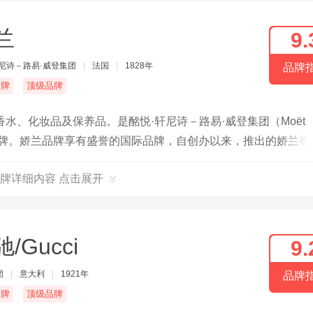
兰
9.
轩尼诗－路易·威登集团
|
法国
|
1828年
品牌
名牌
顶级品牌
主营香水、化妆品及保养品。是酩悦·轩尼诗－路易·威登集团（Moët
 Group）旗下的品牌。娇兰品牌享有盛誉的国际品牌，自创办以来，推出的娇兰
，一百多年来，娇兰以她那特有的贵族气质与幽雅浪漫的品质保
牌详细内容 点击展开
/Gucci
9.
团
|
意大利
|
1921年
品牌
名牌
顶级品牌