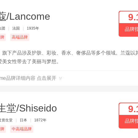
/Lancome
9.
集团
|
法国
|
1935年
品牌
名牌
高端品牌
，旗下产品涉及护肤、彩妆、香水、奢侈品等多个领域。兰蔻以
爱美女性带去了美丽与梦想。
come品牌详细内容 点击展开
堂/Shiseido
9.
社资生堂
|
日本
|
1872年
品牌
名牌
中高端品牌