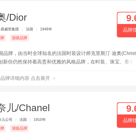
/Dior
9.
路易威登集团
|
法国
|
1946年
品牌
名牌
顶级品牌
牌，由当时全球知名的法国时装设计师克里斯汀·迪奥(Christi
不断创新但仍然保持着高贵和优雅的风格品牌，在时装、珠宝、香水
。
or品牌详细内容 点击展开
儿/Chanel
9.
奈儿公司
|
法国
|
1910年
品牌
名牌
顶级品牌