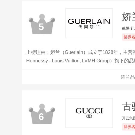
娇
5
酩悦·
世界
上榜理由：娇兰（Guerlain）成立于1828年，
Hennessy - Louis Vuitton, LVMH
种超过300多种。这个香氛王国一抹最骄艳的骄子
娇兰品
定了它在法国及世界上的品牌地位。
古驰
6
开云集
世界