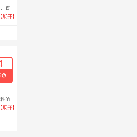
装、香
过90
【展开】
4
指数
志性的
沿的
【展开】