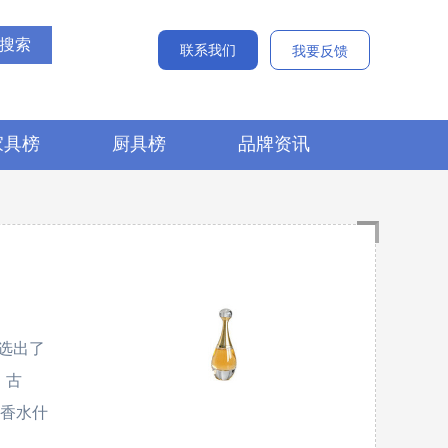
联系我们
我要反馈
家具榜
厨具榜
品牌资讯
选出了
、古
诉您香水什