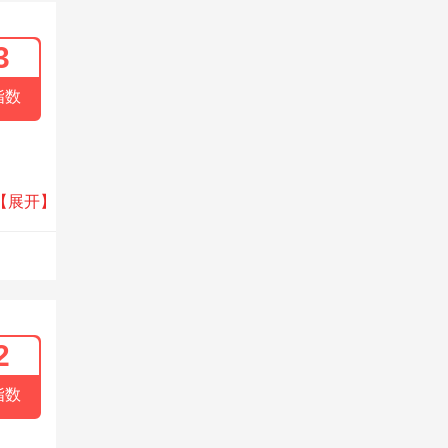
3
指数
香水品
【展开】
障，奠
2
指数