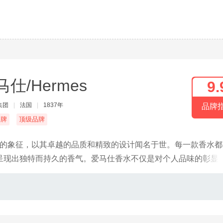
马仕/Hermes
9.
集团
|
法国
|
1837年
品牌
名牌
顶级品牌
品牌的象征，以其卓越的品质和精致的设计闻名于世。每一款香水
呈现出独特而持久的香气。爱马仕香水不仅是对个人品味的彰显
、木质香等，既能带来愉悦的嗅觉体验，又能展现独特的个性与