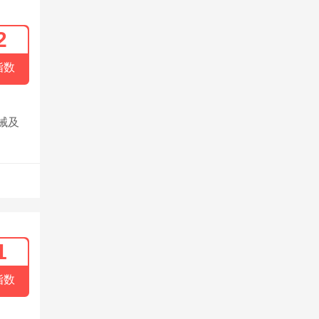
2
指数
械及
1
指数