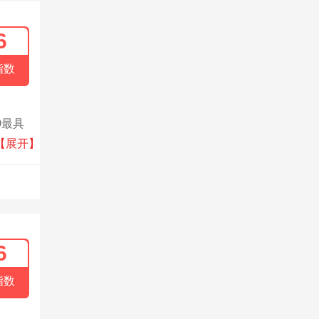
6
指数
0最具
业装备
【展开】
6
指数