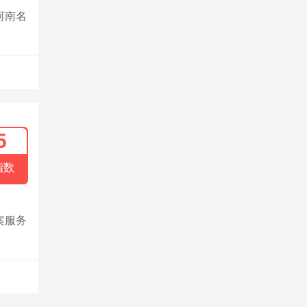
河南名
5
指数
案服务