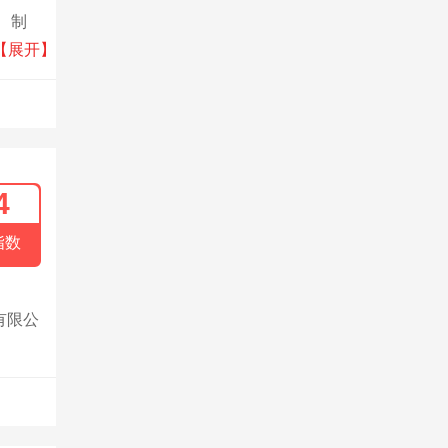
、制
干机、
【展开】
4
指数
有限公