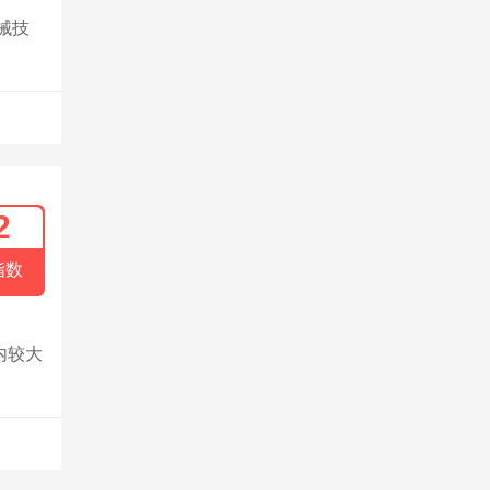
械技
2
指数
内较大