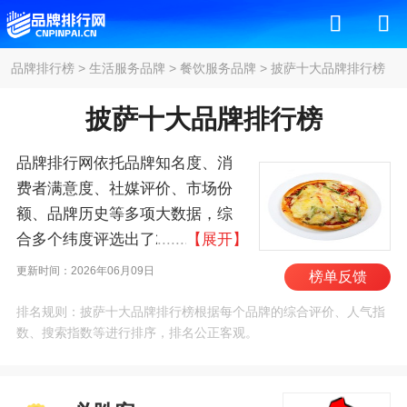
品牌排行榜
>
生活服务品牌
>
餐饮服务品牌
>
披萨十大品牌排行榜
披萨十大品牌排行榜
品牌排行网依托品牌知名度、消
费者满意度、社媒评价、市场份
额、品牌历史等多项大数据，综
合多个纬度评选出了2026年披萨
【展开】
十大品牌排行榜，其中前十名
更新时间：2026年06月09日
榜单反馈
为：必胜客/Pizza Hut、圃美多、
排名规则：披萨十大品牌排行榜根据每个品牌的综合评价、人气指
幸福西饼、大希地/Hitomorrow、
数、搜索指数等进行排序，排名公正客观。
麦西恩/mission、潮香村、小牛凯
西、西厨贝可/chef baker、百钻、
俏侬 。我们致力于用最真实的数