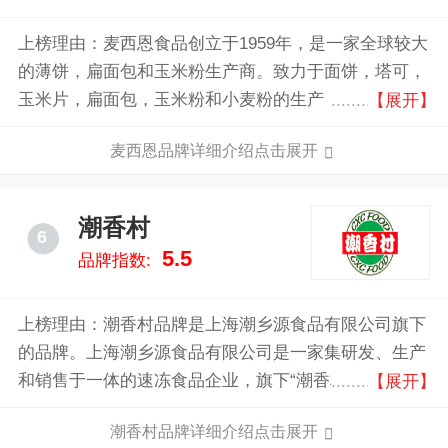
上榜理由：麦西恩食品创立于1959年，是一家全球较大
的薄饼，扁面包和玉米粉生产商。致力于面饼，塔可，
玉米片，扁面包，玉米粉和小麦粉的生产，销售，分销
【展开】
及市场推广，我们的产品系列包括 了烘培类的卷饼、
麦西恩品牌详细介绍点击展开
冷冻类的薄饼和其它优秀的产品。
潮香村
6
5.5
品牌指数:
上榜理由：潮香村品牌是上海潮乡源食品有限公司旗下
的品牌。上海潮乡源食品有限公司是一家集研发、生产
和销售于一体的速冻食品企业，旗下“潮香村”品牌已经
【展开】
成为中国速冻匹萨的专业供应商。公司生产的产品包括
潮香村品牌详细介绍点击展开
匹萨、牛排、意大利面、芝士焗饭、葡式蛋挞等多个系