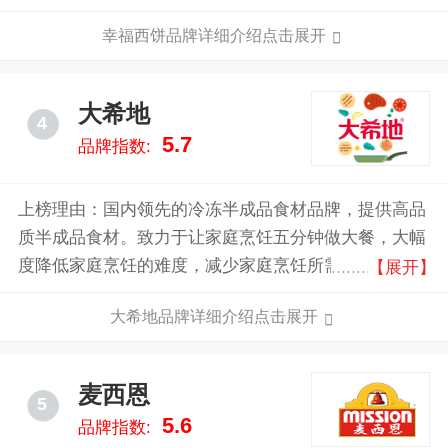
包、西饼、曲奇、蛋糕、季节礼饼等中西式糕点。我们
幸福西饼品牌详细介绍点击展开
以100%新鲜制作为品牌核心竞争力，我们不断创新，
品种繁多，各具风味，深深地融入每个顾客心中，我们
用心去感受顾客的需求，为消费者生产出健康、安全、
大希地
4
绿色的烘焙食品，让更多普通消费者享受五星级的烘焙
5.7
品牌指数:
食品！
上榜理由：国内领先的冷冻半成品食材品牌，提供高品
质半成品食材。致力于让家庭烹饪五分钟做大餐，大幅
度降低家庭烹饪的难度，减少家庭烹饪所需时间，提高
【展开】
家庭美食的品质和满意度。
大希地品牌详细介绍点击展开
麦西恩
5
5.6
品牌指数: