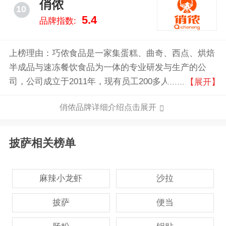
俏侬
10
5.4
品牌指数:
上榜理由：巧侬食品是一家集蛋糕、曲奇、西点、烘焙
半成品与速冻餐饮食品为一体的专业研发与生产的公
司，公司成立于2011年，现有员工200多人，旗下现有
【展开】
巧侬食品（上海）有限公司、巧侬食品（上海）有限公
俏侬品牌详细介绍点击展开
司巢湖分公司、安徽巧侬食品有限公司三家公司，拥有
巧侬、俏侬、阿芙利AFURI、俏喵、果酵鲜生等多个品
牌。
披萨相关榜单
麻辣小龙虾
沙拉
披萨
便当