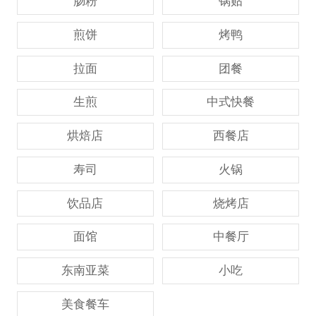
肠粉
锅贴
煎饼
烤鸭
拉面
团餐
生煎
中式快餐
烘焙店
西餐店
寿司
火锅
饮品店
烧烤店
面馆
中餐厅
东南亚菜
小吃
美食餐车