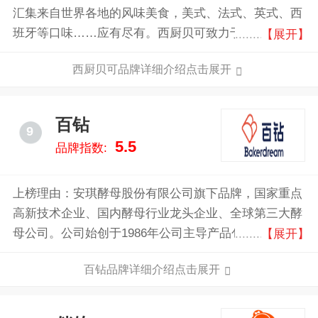
汇集来自世界各地的风味美食，美式、法式、英式、西
班牙等口味……应有尽有。西厨贝可致力于消费者提供
【展开】
丰富多样的西式美味，让人们在自家餐桌上就能轻松享
西厨贝可品牌详细介绍点击展开
用各式西餐。
百钻
9
5.5
品牌指数:
上榜理由：安琪酵母股份有限公司旗下品牌，国家重点
高新技术企业、国内酵母行业龙头企业、全球第三大酵
母公司。公司始创于1986年公司主导产品包括面包酵
【展开】
母、酿酒酵母、酵母抽提物、保健食品、食品原料、生
百钻品牌详细介绍点击展开
物饲料添加剂、乳制品等，产品广泛应用于烘焙、发酵
面食、酿酒、风味改良、医药保健、生物化工、 动物
营养等领域。