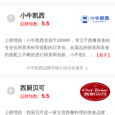
列近百余种产品，销售网络覆盖全国各地。公司以传播
世界美食为己任，力求融合中西方饮食文化精髓，制造
小牛凯西
7
更贴近中国人饮食习惯的产品。
5.5
品牌指数:
上榜理由：小牛凯西首创于2009年，专注于西餐美食的
专业化和营养科学搭配的日常化，在菜品的研发和美食
的搭配上不断的进行研发和创新。小牛凯西牛排自助餐
【展开】
厅定位于梦系自助牛排主题餐厅，以萌系卡通风格标新
小牛凯西品牌详细介绍点击展开
立异，开创西餐行业品牌风格新定义。
西厨贝可
8
5.5
品牌指数:
上榜理由：西厨贝可是一家主营西餐料理的美食品牌，