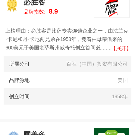
必胜客
据告诉您披萨什么牌子好，供您
1
8.9
品牌指数:
参考。
上榜理由：必胜客是比萨专卖连锁企业之一，由法兰克
·卡尼和丹·卡尼两兄弟在1958年，凭着由母亲借来的
600美元于美国堪萨斯州威奇托创立首间必胜客餐厅。
【展开】
它的标识特点是把屋顶作为餐厅外观显著标志。必胜客
所属公司
百胜（中国）投资有限公司
属于百胜餐饮集团。
品牌源地
美国
创立时间
1958年
圃美多