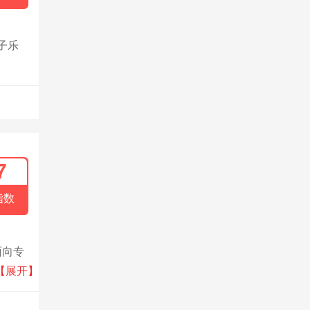
子乐
7
指数
面向专
与苹果
【展开】