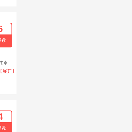
6
指数
其卓
频解决
【展开】
4
指数