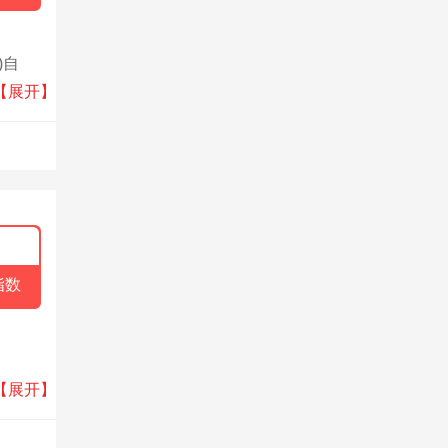
)自
品质音
【展开】
指数
领域的
【展开】