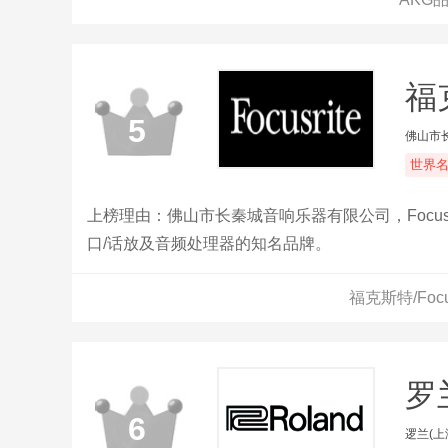
福克
5
佛山市
世界
上榜理由：佛山市长秦城音响乐器有限公司，Focus
口/话放及音频处理器的知名品牌。
福克斯特/Foc
罗
6
逻兰(上