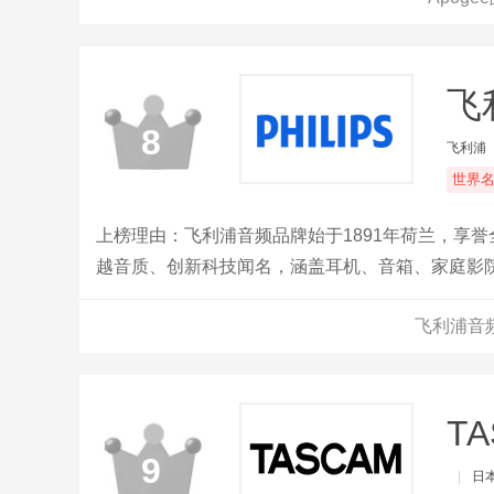
飞
8
飞利浦
世界
上榜理由：飞利浦音频品牌始于1891年荷兰，享
越音质、创新科技闻名，涵盖耳机、音箱、家庭影
方案。
飞利浦音
T
9
|
日