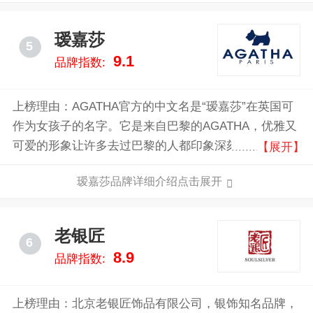
瑷嘉莎
5
9.1
品牌指数:
上榜理由：AGATHA官方的中文名是“瑷嘉莎”在英国可
作为女孩子的名字。它是来自巴黎的AGATHA，优雅又
可爱的形象让许多去过巴黎的人都印象深刻。AGATHA
【展开】
由设计师MichelQuiniou于1974年创立，是在巴黎已有
瑷嘉莎品牌详细介绍点击展开
30多年历史的饰品品牌。AGATHA的品牌其中一个系列
的标志是一只很可爱的苏格兰爹利犬，AGATHA的
LOGO其实是AGATHA，也是其品牌名字。
老银匠
6
8.9
品牌指数:
上榜理由：北京老银匠饰品有限公司，银饰知名品牌，