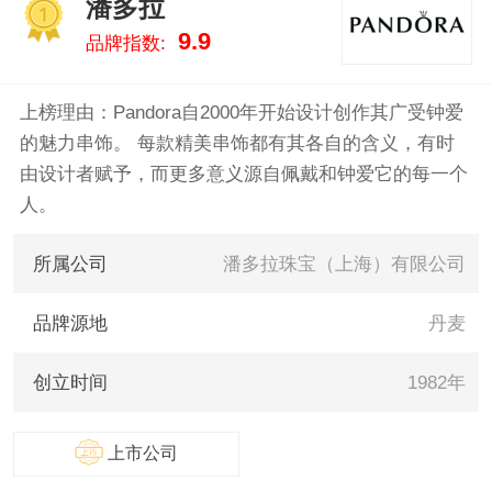
潘多拉
祥/LaoFengXiang、熊银匠 。我们
1
9.9
品牌指数:
致力于用最真实的数据告诉您饰
品什么牌子好，供您参考。
上榜理由：Pandora自2000年开始设计创作其广受钟爱
的魅力串饰。 每款精美串饰都有其各自的含义，有时
由设计者赋予，而更多意义源自佩戴和钟爱它的每一个
人。
所属公司
潘多拉珠宝（上海）有限公司
品牌源地
丹麦
创立时间
1982年
上市公司