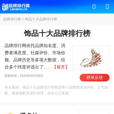
品牌排行榜
>
饰品十大品牌排行榜
饰品十大品牌排行榜
品牌排行网依托品牌知名度、消
费者满意度、社媒评价、市场份
额、品牌历史等多项大数据，综
合多个纬度评选出了2026年饰品
【展开】
十大品牌排行榜，其中前十名
更新时间：2026年06月09日
榜单反馈
为：潘多拉/pandora、周大
排名规则：饰品十大品牌排行榜根据每个品牌的综合评价、人气指
福/ChowTaiFook、APM
数、搜索指数等进行排序，排名公正客观。
Monaco、周大生/ChowTaiSeng、
瑷嘉莎/agatha、老银匠、蒂芙
尼/Tiffany、中国黄金、老凤