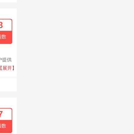
8
指数
户提供
券交
【展开】
明”之
7
指数