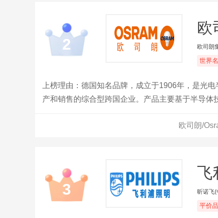
欧
2
欧司朗
世界
上榜理由：德国知名品牌，成立于1906年，是光
产和销售的综合型跨国企业。产品主要基于半导体
照明解决方案。欧司朗公司在法兰克福和慕尼黑证
欧司朗/Os
飞
3
昕诺飞
平价