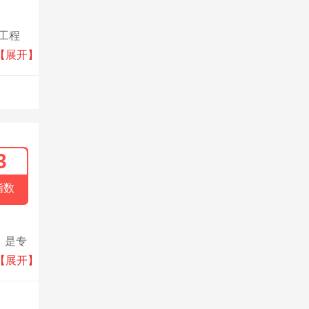
工程
“广东
【展开】
3
指数
，是专
、商业
【展开】