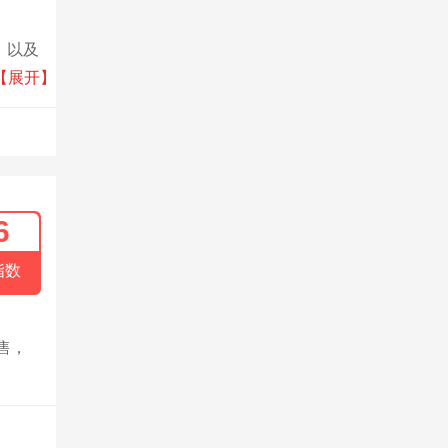
，以及
ED能
【展开】
6
指数
售，