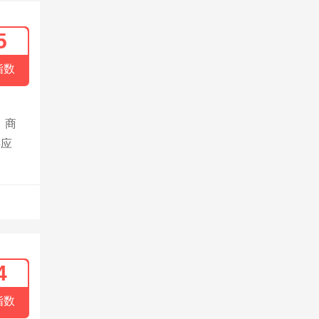
5
指数
、商
供应
4
指数