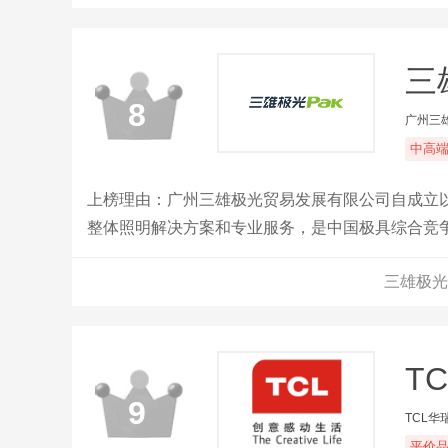
三
8
广州三
中高
上榜理由：广州三雄极光贸易发展有限公司自成立
整体照明解决方案和专业服务，是中国极具综合竞争实
易所正式挂牌上市。股票简称“三雄极光”，股票代码3
三雄极光
旅。
T
9
TCL华
平价