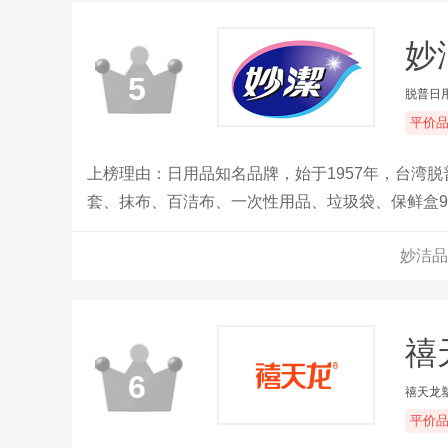
妙
5
脱普日
平价
上榜理由：日用品知名品牌，始于1957年，台湾
套、抹布、百洁布、一次性用品、垃圾袋、保鲜盒
妙洁品
禧天
6
禧天龙
平价