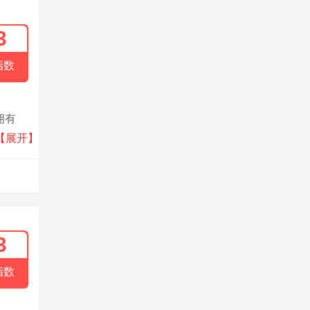
3
指数
拥有
份
【展开】
3
指数