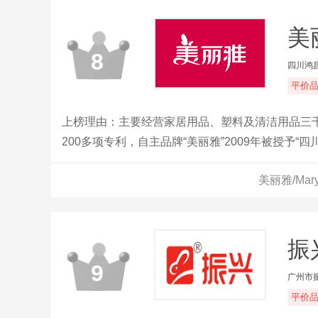
美丽
8
四川鸿
平价
上榜理由：主要经营家居用品、塑料及清洁用品三
200多项专利，自主品牌“美丽雅”2009年被授予
额，并远销欧美、日本、中东和澳大利亚。
美丽雅/Ma
振兴
9
广州市
平价