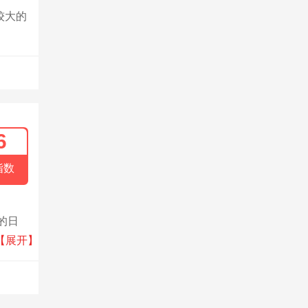
较大的
6
指数
的日
断开发
【展开】