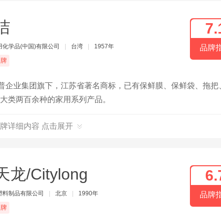
洁
7.
用化学品(中国)有限公司
|
台湾
|
1957年
品牌
品牌
脱普企业集团旗下，江苏省著名商标，已有保鲜膜、保鲜袋、拖把
9大类两百余种的家用系列产品。
牌详细内容 点击展开
龙/Citylong
6.
塑料制品有限公司
|
北京
|
1990年
品牌
品牌