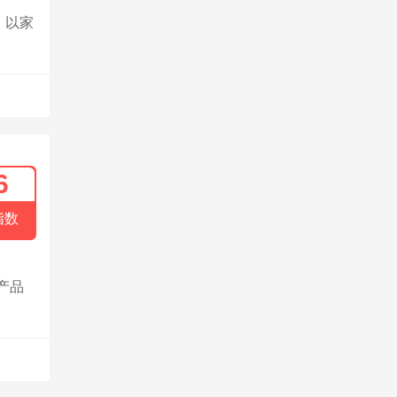
，以家
6
指数
产品