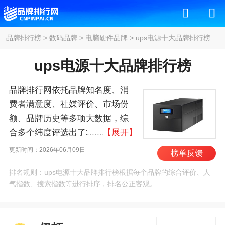
品牌排行榜
>
数码品牌
>
电脑硬件品牌
>
ups电源十大品牌排行榜
ups电源十大品牌排行榜
品牌排行网依托品牌知名度、消
费者满意度、社媒评价、市场份
额、品牌历史等多项大数据，综
合多个纬度评选出了2026年ups电
【展开】
源十大品牌排行榜，其中前十名
更新时间：2026年06月09日
榜单反馈
为：伊顿/EATON、APC、华
排名规则：ups电源十大品牌排行榜根据每个品牌的综合评价、人
为/HUAWEI、维谛技术/Vertiv、
气指数、搜索指数等进行排序，排名公正客观。
惠普/HP、台达/DELTA、富士电
机/Fe、罗格朗/Legrand、戴尔、
浪潮/inspur 。我们致力于用最真