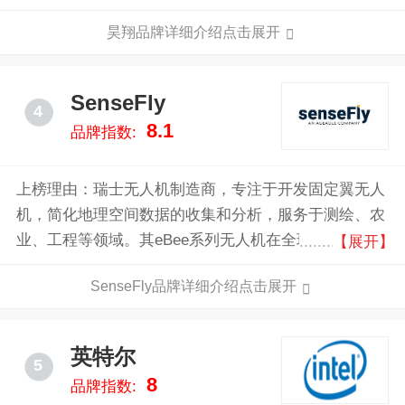
心技术的支持下，YUNEEC昊翔陆续推出了载人飞机、
昊翔品牌详细介绍点击展开
无人机，及其市场主打产品——无线遥控飞机。
SenseFly
4
8.1
品牌指数:
上榜理由：瑞士无人机制造商，专注于开发固定翼无人
机，简化地理空间数据的收集和分析，服务于测绘、农
业、工程等领域。其eBee系列无人机在全球专业市场中
【展开】
享有较高的知名度，且eBee X被评为全球顶尖的测绘无
SenseFly品牌详细介绍点击展开
人机之一。
英特尔
5
8
品牌指数: