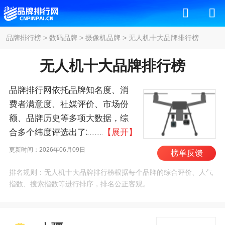
品牌排行榜
>
数码品牌
>
摄像机品牌
>
无人机十大品牌排行榜
无人机十大品牌排行榜
品牌排行网依托品牌知名度、消
费者满意度、社媒评价、市场份
额、品牌历史等多项大数据，综
合多个纬度评选出了2026年无人
【展开】
机十大品牌排行榜，其中前十名
更新时间：2026年06月09日
榜单反馈
为：大疆/DJI、亿航/Ehang、昊
排名规则：无人机十大品牌排行榜根据每个品牌的综合评价、人气
翔/yuneec、SenseFly、英特
指数、搜索指数等进行排序，排名公正客观。
尔/Intel、道通智能/Autel
Robotics、华科尔/walkera、
TENGDEN、极飞/XAIRCRAFT、