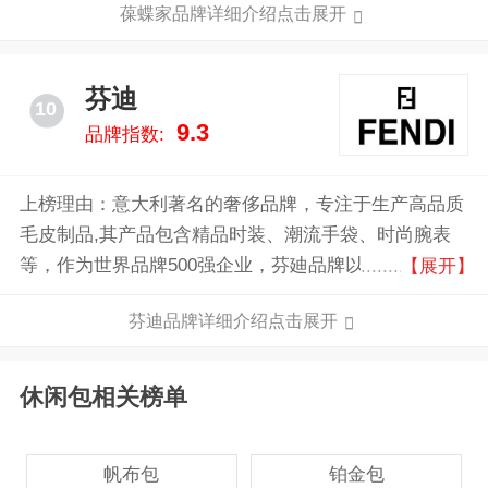
葆蝶家品牌详细介绍点击展开
能，以及创新的设计为宗旨，秉承瑰丽细致、注重美感
和秉具个人风格的一贯特质。匠心呈现男士系列、女士
系列、家居艺术及香氛系列等。
芬迪
10
9.3
品牌指数:
上榜理由：意大利著名的奢侈品牌，专注于生产高品质
毛皮制品,其产品包含精品时装、潮流手袋、时尚腕表
等，作为世界品牌500强企业，芬廸品牌以其奢华皮草
【展开】
和经典手袋在世界高级时装界享有盛誉。
芬迪品牌详细介绍点击展开
休闲包相关榜单
帆布包
铂金包