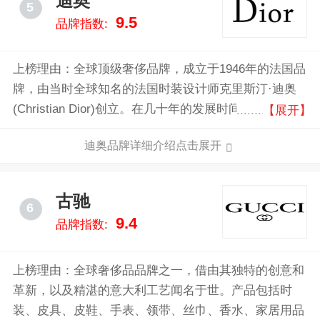
迪奥
5
9.5
品牌指数:
上榜理由：全球顶级奢侈品牌，成立于1946年的法国品
牌，由当时全球知名的法国时装设计师克里斯汀·迪奥
(Christian Dior)创立。在几十年的发展时间里，迪奥虽
【展开】
然不断创新但仍然保持着高贵和优雅的风格品牌，在时
迪奥品牌详细介绍点击展开
装、珠宝、香水、手表、护肤、彩妆领域一直是优雅与
奢华的完美呈现。
古驰
6
9.4
品牌指数:
上榜理由：全球奢侈品品牌之一，借由其独特的创意和
革新，以及精湛的意大利工艺闻名于世。产品包括时
装、皮具、皮鞋、手表、领带、丝巾、香水、家居用品