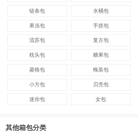
链条包
水桶包
果冻包
手抓包
流苏包
复古包
枕头包
糖果包
菱格包
晚装包
小方包
贝壳包
迷你包
女包
其他箱包分类