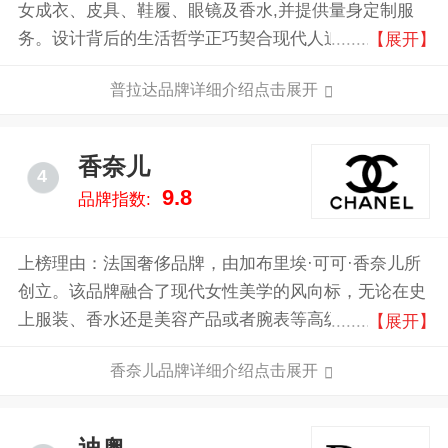
女成衣、皮具、鞋履、眼镜及香水,并提供量身定制服
务。设计背后的生活哲学正巧契合现代人追求切身实用
【展开】
与流行美观的双重心态，Prada在机能与美学之间取得
普拉达品牌详细介绍点击展开
完美平衡，不但是时尚潮流的展现，更是现代美学的极
致。
香奈儿
4
9.8
品牌指数:
上榜理由：法国奢侈品牌，由加布里埃·可可·香奈儿所
创立。该品牌融合了现代女性美学的风向标，无论在史
上服装、香水还是美容产品或者腕表等高级珠宝上，香
【展开】
奈儿都致力于为女性塑造自由、优雅、与众不同的风
香奈儿品牌详细介绍点击展开
格，如今年营业额超过90亿美元。