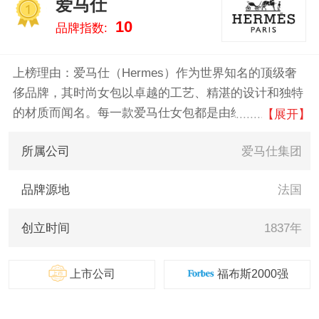
爱马仕
琳/CELINE、葆蝶
1
10
品牌指数:
家/BottegaVeneta、芬迪/Fendi 。
我们致力于用最真实的数据告诉
您休闲包什么牌子好，供您参
上榜理由：爱马仕（Hermes）作为世界知名的顶级奢
考。
侈品牌，其时尚女包以卓越的工艺、精湛的设计和独特
的材质而闻名。每一款爱马仕女包都是由经验丰富的工
【展开】
匠手工制作，确保每一个细节都完美无瑕。爱马仕女包
所属公司
爱马仕集团
不仅是精致生活的象征，更是身份和品味的体现。独特
的设计风格、永不过时的经典款式以及稀有的珍贵材
品牌源地
法国
料，使得每一只包包都极具收藏价值。选择爱马仕，不
仅意味着拥有一件奢华的艺术品，更是对高品质生活和
创立时间
1837年
独特个人风格的追求和表达。
上市公司
福布斯2000强