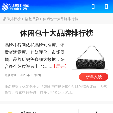
品牌排行榜
>
箱包品牌
>
休闲包十大品牌排行榜
休闲包十大品牌排行榜
品牌排行网依托品牌知名度、消
费者满意度、社媒评价、市场份
额、品牌历史等多项大数据，综
合多个纬度评选出了2026年休闲
【展开】
包十大品牌排行榜，其中前十名
更新时间：2026年06月09日
榜单反馈
为：爱马仕/Hermes、路易威
排名规则：休闲包十大品牌排行榜根据每个品牌的综合评价、人气
登/Louis Vuitton、普拉达/Prada、
指数、搜索指数等进行排序，排名公正客观。
香奈儿/Chanel、迪奥/Dior、古
驰/Gucci、菲拉格
慕/FERRAGAMO、思