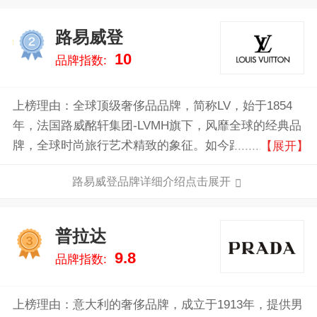
路易威登
2
10
品牌指数:
上榜理由：全球顶级奢侈品品牌，简称LV，始于1854
年，法国路威酩轩集团-LVMH旗下，风靡全球的经典品
牌，全球时尚旅行艺术精致的象征。如今路易·威登这
【展开】
一品牌已经不仅限于设计和出售高档皮具和箱包，而是
路易威登品牌详细介绍点击展开
成为涉足时装、饰物、鞋子、箱包、珠宝、手表、 传
媒、名酒等领域的巨型潮流指标。
普拉达
3
9.8
品牌指数:
上榜理由：意大利的奢侈品牌，成立于1913年，提供男