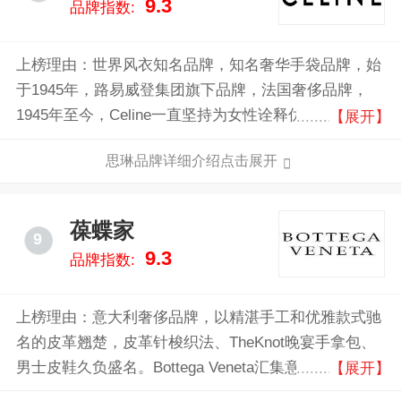
9.3
品牌指数:
上榜理由：世界风衣知名品牌，知名奢华手袋品牌，始
于1945年，路易威登集团旗下品牌，法国奢侈品牌，
1945年至今，Celine一直坚持为女性诠释优雅、创造时
【展开】
尚，无论设计还是生产，都相当精致。
思琳品牌详细介绍点击展开
葆蝶家
9
9.3
品牌指数:
上榜理由：意大利奢侈品牌，以精湛手工和优雅款式驰
名的皮革翘楚，皮革针梭织法、TheKnot晚宴手拿包、
男士皮鞋久负盛名。Bottega Veneta汇集意大利出色传
【展开】
统皮革工匠，以上等的材质、超凡的手工艺、现代的功