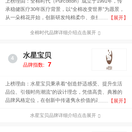
上榜理由：全棉时代（Purcotton）成立于1991年，传
承稳健医疗30年医疗背景，以“全棉改变世界”为愿景，
从一朵棉花开始，创新研发纯棉柔巾、奈丝公主卫生
【展开】
巾、奈丝宝宝棉尿裤三大核心单品与清洁护理（湿巾,
全棉时代品牌详细介绍点击展开
浴巾）、孕育护理（隔尿垫,纸尿裤）、女性护理（经
期裤,卫生棉条）、服装服饰（童装,婴儿服）、家居生
活（家居服,床品）等七大品类近万种款式，以在母婴
水星宝贝
4
领域、生活用品领域的强大口碑，引领安心，幸福，可
7
品牌指数:
持续的全棉生活方式。
上榜理由：水星宝贝秉承着“创造舒适感受、提升生活
品位、引领时尚潮流”的设计理念，凭借高贵、典雅的
品牌风格定位，在创新中传递隽永价值的高端。水星电
【展开】
子商务有限公司将秉承“承传家纺文化，缔造百年品
水星宝贝品牌详细介绍点击展开
质！”的品牌理念，以品质为本、品牌为业，进一步完
善经营管理机制，加大研发力度，优化产品结构，提高