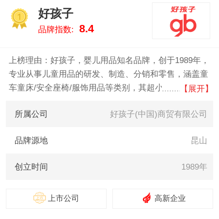
记、英氏/Yeehoo、贝肽斯 。我们
好孩子
致力于用最真实的数据告诉您婴
1
8.4
品牌指数:
儿被子什么牌子好，供您参考。
上榜理由：好孩子，婴儿用品知名品牌，创于1989年，
专业从事儿童用品的研发、制造、分销和零售，涵盖童
车童床/安全座椅/服饰用品等类别，其超小尺寸折叠婴
【展开】
儿车尤受关注。在中国，集团主要使用自主品牌设计，
所属公司
好孩子(中国)商贸有限公司
生产以及销售产品，主要包括「gb好孩子」和「小龙哈
彼HappyDino」，他们都具有广泛的认知度和美誉度，
品牌源地
昆山
占有遥遥领先地位的市场份额。
创立时间
1989年
上市公司
高新企业