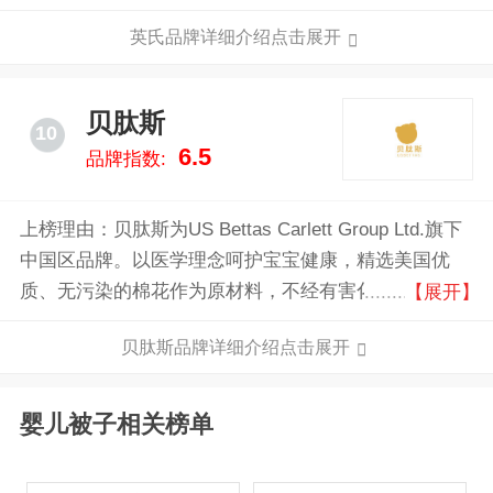
导更优质的育儿生活方式。更携手国际优质母婴品牌，
英氏品牌详细介绍点击展开
打造一站式高端婴童集合店，给予宝宝衣、食、住、
行、伴等的全方位品质育护。
贝肽斯
10
6.5
品牌指数:
上榜理由：贝肽斯为US Bettas Carlett Group Ltd.旗下
中国区品牌。以医学理念呵护宝宝健康，精选美国优
质、无污染的棉花作为原材料，不经有害化学加工，保
【展开】
持天然棉纤维原生的质朴，给予宝宝天然的安全与舒
贝肽斯品牌详细介绍点击展开
适。贝肽斯正在亚洲和欧洲多个地区建立自己的销售网
络，接近1000万宝宝使用贝肽斯的产品。
婴儿被子相关榜单