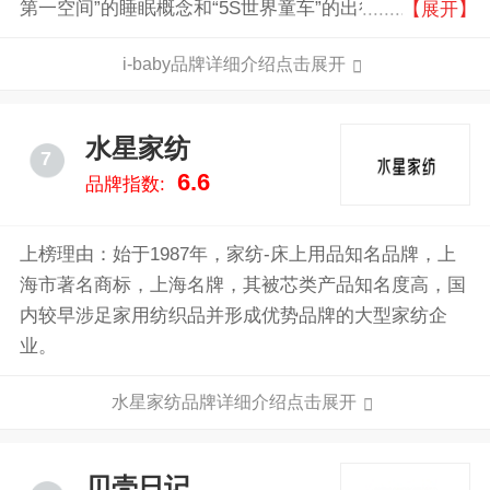
第一空间”的睡眠概念和“5S世界童车”的出行理念，以童
【展开】
车、童床、婴童家纺、婴幼儿内衣、母婴用品等为核
i-baby品牌详细介绍点击展开
心，通过自主原创设计和海外品牌独家代理的产品，为
追求生活品质的新生代父母，提供现代母婴生活的解决
方案，让中国下一代高贵成长！
水星家纺
7
6.6
品牌指数:
上榜理由：始于1987年，家纺-床上用品知名品牌，上
海市著名商标，上海名牌，其被芯类产品知名度高，国
内较早涉足家用纺织品并形成优势品牌的大型家纺企
业。
水星家纺品牌详细介绍点击展开
贝壳日记