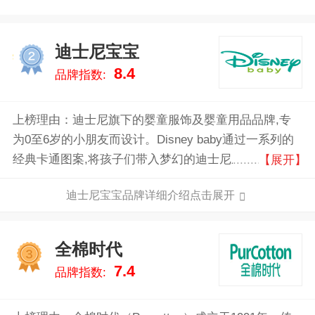
迪士尼宝宝
2
8.4
品牌指数:
上榜理由：迪士尼旗下的婴童服饰及婴童用品品牌,专
为0至6岁的小朋友而设计。Disney baby通过一系列的
经典卡通图案,将孩子们带入梦幻的迪士尼乐园,与宝宝
【展开】
一起享受快乐的童年。每一件Disney Baby产品,都演绎
迪士尼宝宝品牌详细介绍点击展开
着一段动人的故事,洋溢着欢乐与梦想,给人温馨与幸福
感。
全棉时代
3
7.4
品牌指数: