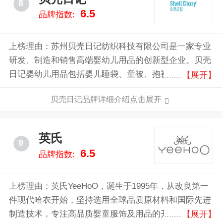
8
6.5
品牌指数:
上榜理由：苏州贝壳日记纺织科技有限公司是一家专业
研发、制造和销售高端婴幼儿用品的创新型企业。贝壳
日记婴幼儿用品包括婴儿睡袋、童被、抱被、浴巾、毛
【展开】
巾、尿布等全系列产品,并不断设计和开发新的优质产
贝壳日记品牌详细介绍点击展开
品。版型设计上,贝壳日记吸收并改进欧美婴幼儿产品
设计理念,始终坚持为孩子们提供安全舒适、使用便捷
的产品。
英氏
9
6.5
品牌指数:
上榜理由：英氏YeeHoO，诞生于1995年，从改良第一
件现代哈衣开始，坚持选用全球品质原材料和国际先进
制造技术，专注高品质婴童服饰及用品的开发创新，倡
【展开】