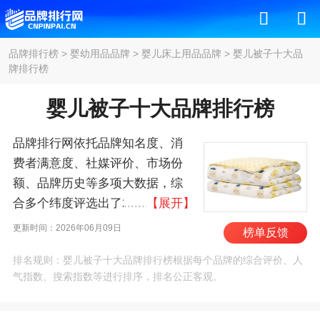
品牌排行榜
>
婴幼用品品牌
>
婴儿床上用品品牌
>
婴儿被子十大品
牌排行榜
婴儿被子十大品牌排行榜
品牌排行网依托品牌知名度、消
费者满意度、社媒评价、市场份
额、品牌历史等多项大数据，综
合多个纬度评选出了2026年婴儿
【展开】
被子十大品牌排行榜，其中前十
更新时间：2026年06月09日
榜单反馈
名为：好孩子/Goodbaby、迪士尼
排名规则：婴儿被子十大品牌排行榜根据每个品牌的综合评价、人
宝宝/Disney Baby、全棉时
气指数、搜索指数等进行排序，排名公正客观。
代/PurCotton、水星宝贝、唯爱天
使、i-baby、水星家纺、贝壳日