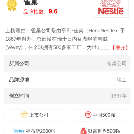
雀巢
臣/MeadJohnson、金领冠/PRO-
1
9.6
品牌指数:
KIDO、启赋/illuma 。我们致力于
用最真实的数据告诉您婴幼食品
什么牌子好，供您参考。
上榜理由：雀巢公司是由亨利·雀巢（HenriNestle）于
1867年创办，总部设在瑞士日内瓦湖畔的韦威
(Vevey)，在全球拥有500多家工厂，为世界上最大的食
【展开】
品制造商。公司起源于瑞士，最初是以生产婴儿食品起
所属公司
雀巢公司
家，以生产巧克力棒和速溶咖啡闻名遐迩。旗下主营产
品有咖啡、葡萄糖补水液等。
品牌源地
瑞士
创立时间
1867年
上市公司
中国500强
福布斯2000强
财富世界500强