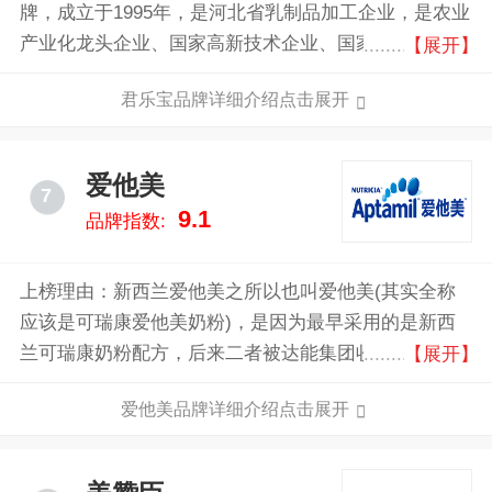
牌，成立于1995年，是河北省乳制品加工企业，是农业
产业化龙头企业、国家高新技术企业、国家乳品研发技
【展开】
术分中心。二十多年来始终专注于奶业发展,为消费者
君乐宝品牌详细介绍点击展开
提供健康、营养、安全的乳制品。
爱他美
7
9.1
品牌指数:
上榜理由：新西兰爱他美之所以也叫爱他美(其实全称
应该是可瑞康爱他美奶粉)，是因为最早采用的是新西
兰可瑞康奶粉配方，后来二者被达能集团收购后，新西
【展开】
兰爱他美奶粉则在可瑞康配方基础上，增加了德国爱他
爱他美品牌详细介绍点击展开
美奶粉配方中最重要的部分也就是近似母乳成分，二者
进行了整合，吸取了2者配方的优势，之后有重新升级
了配方，相当于是一个升级版配方。