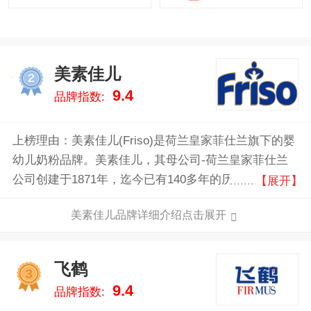
美素佳儿
2
9.4
品牌指数:
上榜理由：美素佳儿(Friso)是荷兰皇家菲仕兰旗下的婴
幼儿奶粉品牌。美素佳儿，其母公司-荷兰皇家菲仕兰
公司创建于1871年，迄今已有140多年的历史，是合作
【展开】
型乳品公司，在全球100多个国家赢得了相当高的声
美素佳儿品牌详细介绍点击展开
誉。2004年，荷兰皇家菲仕兰公司被荷兰皇室授予“皇
家”称号，行业仅此一家。荷兰皇家菲仕兰公司的荷兰
自家牧场由欧洲超过20,000名左右会员农场主联合经
飞鹤
3
营，共同管理，严格保证了美素佳儿奶粉的稳定品质。
9.4
品牌指数: