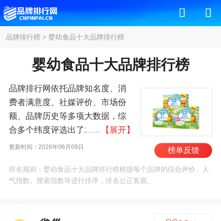
品牌排行榜
>
婴幼食品十大品牌排行榜
婴幼食品十大品牌排行榜
品牌排行网依托品牌知名度、消
费者满意度、社媒评价、市场份
额、品牌历史等多项大数据，综
合多个纬度评选出了2026年婴幼
【展开】
食品十大品牌排行榜，其中前十
更新时间：2026年06月09日
榜单反馈
名为：雀巢/Nestle、美素佳
排名规则：婴幼食品十大品牌排行榜根据每个品牌的综合评价、人
儿/Friso、飞鹤/FIRMUS、合生
气指数、搜索指数等进行排序，排名公正客观。
元/BIOSTIME、惠氏/WYETH、君
乐宝/JUNLEBAO、爱他
美/Aptamil、美赞