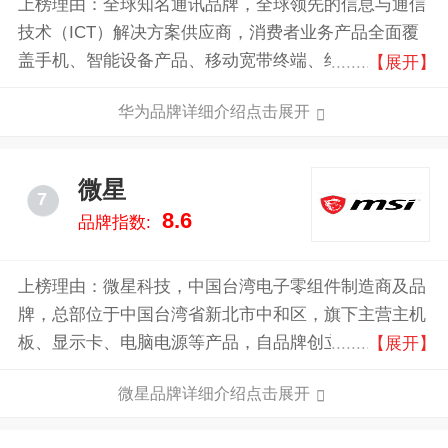
上榜理由：全球知名通讯品牌，全球领先的信息与通信
技术（ICT）解决方案供应商，消费者业务产品全面覆
盖手机、智能设备产品、移动宽带终端、终端云等，凭
【展开】
借自身的全球化网络优势、全球化运营能力，致力于将
华为品牌详细介绍点击展开
最新的科技带给消费者，让世界各地享受到技术进步的
喜悦，以行践言，实现梦想。
微星
7
8.6
品牌指数:
上榜理由：微星科技，中国台湾电子零组件制造商及品
牌，总部位于中国台湾省新北市中和区，旗下主营主机
板、显示卡、电脑电源等产品，自品牌创立以来，微星
【展开】
不仅在电竞领域获得肯定，同时也是全球数字内容创作
微星品牌详细介绍点击展开
领域的开创者及领导品牌。