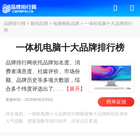
品牌排行榜
>
数码品牌
>
电脑整机品牌
>
一体机电脑十大品牌排行
榜
一体机电脑十大品牌排行榜
品牌排行网依托品牌知名度、消
费者满意度、社媒评价、市场份
额、品牌历史等多项大数据，综
合多个纬度评选出了2026年一体
【展开】
机电脑十大品牌排行榜，其中前
更新时间：2026年06月09日
榜单反馈
十名为：苹果/Apple、微软、惠
排名规则：一体机电脑十大品牌排行榜根据每个品牌的综合评价、
普/HP、戴尔、华硕/ASUS、华
人气指数、搜索指数等进行排序，排名公正客观。
为/HUAWEI、微星/msi、联
想/Lenovo、宏碁/acer、飞利