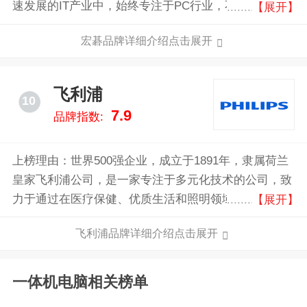
速发展的IT产业中，始终专注于PC行业，不停的创造历
【展开】
史，并正以稳健的步伐向正确的经营方向迈进。
宏碁品牌详细介绍点击展开
飞利浦
10
7.9
品牌指数:
上榜理由：世界500强企业，成立于1891年，隶属荷兰
皇家飞利浦公司，是一家专注于多元化技术的公司，致
力于通过在医疗保健、优质生活和照明领域的有意义创
【展开】
新提升人们的生活品质。公司在发展在心脏监护、紧急
飞利浦品牌详细介绍点击展开
护理与家庭医疗保健、节能照明解决方案与新型照明应
用以及网络线材、男性剃须和仪容产品、口腔护理产品
等方面。
一体机电脑相关榜单