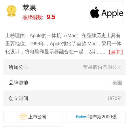
浦/Philips 。我们致力于用最真实
苹果
的数据告诉您一体机电脑什么牌
1
9.5
品牌指数:
子好，供您参考。
上榜理由：Apple的一体机（iMac）在品牌历史上具有
重要地位。1998年，Apple推出了首款iMac，采用一体
化设计，将电脑和显示器融合在一起，以其独特的透明
【展开】
塑料外壳和多彩外观引领潮流。此后，iMac不断进化，
所属公司
苹果股份有限公司
逐步引入铝合金和玻璃材质，提升了性能和美观度。
2012年，iMac进一步变薄，并采用无缝边框设计。近年
品牌源地
美国
来，搭载M系列芯片的新款iMac，以其卓越的性能和节
能效果，再次奠定了其在一体机市场中的领先地位。
创立时间
1976年
上市公司
福布斯2000强