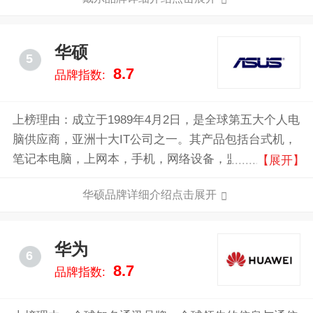
计算机周边设备。戴尔同时也贩售HDTV、照相机、打
印机、多媒体播放机及由其他厂商所生产的电子产品。
华硕
5
8.7
品牌指数:
上榜理由：成立于1989年4月2日，是全球第五大个人电
脑供应商，亚洲十大IT公司之一。其产品包括台式机，
笔记本电脑，上网本，手机，网络设备，监视器，WIFI
【展开】
路由器，投影仪，主板，图形卡，光存储，多媒体产
华硕品牌详细介绍点击展开
品，外围设备，可穿戴设备，服务器，工作站和平板电
脑。
华为
6
8.7
品牌指数: