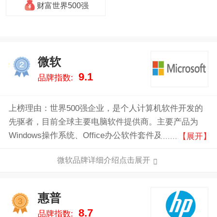
财富世界500强
微软
2
9.1
品牌指数:
上榜理由：世界500强企业，是个人计算机软件开发的
先驱者，目前全球主要电脑软件提供商。主要产品为
Windows操作系统、Office办公软件套件及家用及娱乐
【展开】
软硬件产品。微软公司从1986年首次公开募股，此后不
微软品牌详细介绍点击展开
断走高的股价为微软缔造了四位亿万富翁和12,000位百
万富翁。
惠普
3
8.7
品牌指数: