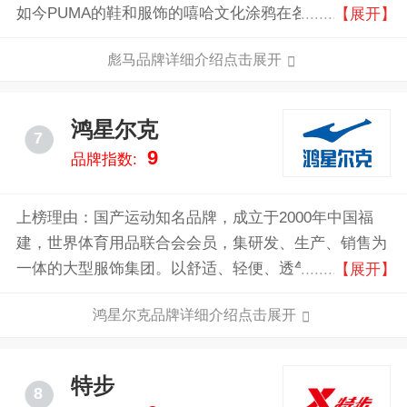
如今PUMA的鞋和服饰的嘻哈文化涂鸦在各国都很受欢
【展开】
迎，是年轻人最爱的品牌之一，Puma还采用了“明星效
彪马品牌详细介绍点击展开
应”的有力宣传，为许多知名运动员和明星量身定做了
秋衣和球鞋，就连麦当娜的世界巡回演唱会中，也是穿
着PUMA的鞋。
鸿星尔克
7
9
品牌指数:
上榜理由：国产运动知名品牌，成立于2000年中国福
建，世界体育用品联合会会员，集研发、生产、销售为
一体的大型服饰集团。以舒适、轻便、透气、时尚、多
【展开】
彩为主要理念打造不一样的运动产品。
鸿星尔克品牌详细介绍点击展开
特步
8