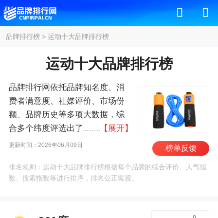
品牌排行榜
>
运动十大品牌排行榜
运动十大品牌排行榜
品牌排行网依托品牌知名度、消
费者满意度、社媒评价、市场份
额、品牌历史等多项大数据，综
合多个纬度评选出了2026年运动
【展开】
十大品牌排行榜，其中前十名
更新时间：2026年06月09日
榜单反馈
为：361度、安踏/Anta、耐
排名规则：运动十大品牌排行榜根据每个品牌的综合评价、人气指
克/NIKE、李宁/LI-NING、乔丹、
数、搜索指数等进行排序，排名公正客观。
彪马/PUMA、鸿星尔克/ERKE、
特步/XTEP、斐乐/FILA、阿迪达
斯/Adidas 。我们致力于用最真实