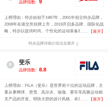
9
品牌指数:
上榜理由：特步始创于1987年，2001年创立特步品牌，
2008年在港交所挂牌上市，2019开启多品牌、国际化战
略，特步以提供时尚、个性化的运动装备而闻名，产品
【展开】
涵盖跑步鞋、健身服饰、篮球鞋、足球鞋以及其他户外
特步品牌详细介绍点击展开
运动装备等，致力于成为全球运动时尚第一品牌，
斐乐
9
8.8
品牌指数:
上榜理由：FILA（斐乐）是世界前十位的运动品牌，主
要从事网球、滑雪、高尔夫、瑜珈、赛车等高雅运动相
关产品的开发。明快大胆的设计风格、卓尔不群的高雅
【展开】
气质和独特的产品功效，使FILA（斐乐）在国际顶尖运