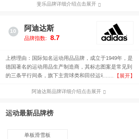
斐乐品牌详细介绍点击展开
动品牌中风韵独具，誉满全球。 品牌于1911年由FILA
兄弟在意大利BIELLA创立，至今已经有一百多年历
史。上个世纪七十年代，FILA配合多元化策略，拓展运
阿迪达斯
10
动服装业务。并在之后的岁月里先后开发了高尔夫、网
8.7
品牌指数:
球、健身，瑜伽、跑步及滑雪系列，最终奠定了世界著
名运动品牌的中坚地位，被认为是艺术的代表，奢华的
典范。
上榜理由：国际知名运动用品品牌，成立于1949年，是
德国著名的运动用品生产制造商，其标志图案是常见到
的三条平行间条，旗下主营球类和田径运动服饰、运动
【展开】
鞋、瑜伽服饰、运动配饰、休闲鞋类、包类、男士香水
阿迪达斯品牌详细介绍点击展开
和护肤品等。
运动最新品牌榜
单板滑雪板