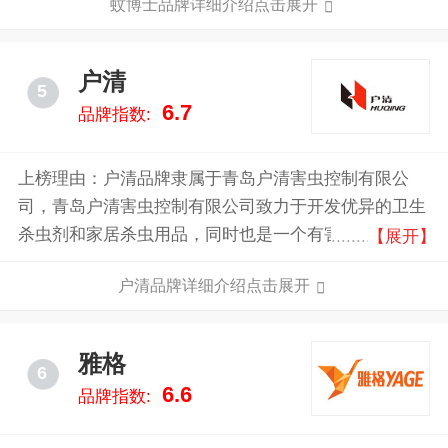
蚊博士品牌详细介绍点击展开
和销售，为商业客户和家居客户提供优质高效的害虫控
制(Pestcontrol)产品。
户清
5
6.7
品牌指数:
上榜理由：户清品牌隶属于青岛户清害虫控制有限公
司，青岛户清害虫控制有限公司致力于开发优异的卫生
杀虫剂和家居杀虫用品，同时也是一个有害生物防治的
【展开】
专业消杀服务机构。公司拥有强大的研发实力，结合科
户清品牌详细介绍点击展开
学严谨的技术服务实践，开发出的户清杀蟑胶饵、杀鼠
醚膏剂、看家猫粘鼠板等行业优秀产品。为全国人民提
供优异的杀蟑灭鼠等消杀用品。
雅格
6
6.6
品牌指数: