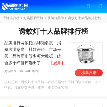
品牌排行榜
>
灯具照明品牌
>
杀菌灯品牌
>
诱蚊灯十大品牌排行榜
诱蚊灯十大品牌排行榜
品牌排行网依托品牌知名度、消
费者满意度、社媒评价、市场份
额、品牌历史等多项大数据，综
合多个纬度评选出了2026年诱蚊
【展开】
灯十大品牌排行榜，其中前十名
更新时间：2026年06月09日
榜单反馈
为：美的/MIDEA、格林盈璐、志
排名规则：诱蚊灯十大品牌排行榜根据每个品牌的综合评价、人气
高/CHIGO、蚊博士、户清、雅
指数、搜索指数等进行排序，排名公正客观。
格/YAGE、迪门子/Dmg、榄菊、
爱登/Edon、永鑫/YONGXIN 。我
们致力于用最真实的数据告诉您