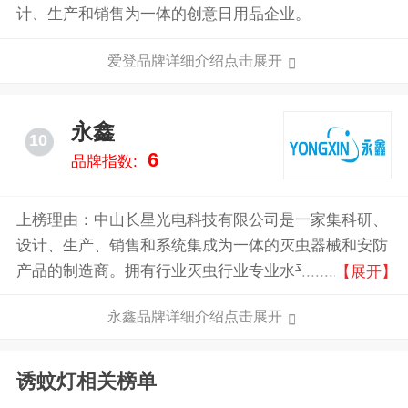
计、生产和销售为一体的创意日用品企业。
爱登品牌详细介绍点击展开
永鑫
10
6
品牌指数:
上榜理由：中山长星光电科技有限公司是一家集科研、
设计、生产、销售和系统集成为一体的灭虫器械和安防
产品的制造商。拥有行业灭虫行业专业水平和成熟的技
【展开】
术，依靠创新求发展。我们奉行“让食品更安全、身体
永鑫品牌详细介绍点击展开
更健康的无缝隙的虫害控制和安全管理”的理念，以技
术为核心，视质量为生命，竭诚为您提供性价比最高的
各类灭虫灭菌产品、食品安全控制产品、消防与安防物
诱蚊灯相关榜单
联产品。公司拥有完整前向一体化生产能力和软件、电