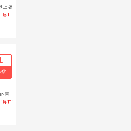
界上增
的制造
【展开】
1
指数
丽的莱
汉姆·
【展开】
护理用