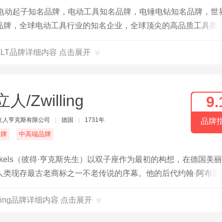
，电动起子知名品牌，电动工具知名品牌，电锤电钻知名品牌，世
品牌，全球电动工具行业的知名企业，全球顶尖的高品质工具类
ALT品牌详细内容 点击展开
人/Zwilling
9.
立人亨克斯有限公司
|
德国
|
1731年
品牌
名牌
中高端品牌
enckels（彼得·亨克斯先生）以双子座作为最初的构想，在德国美
类现存最古老商标之一不老传说的序幕。他的后代约翰·阿布雷
els。双立人拥有超过2000种的不锈钢刀剪餐具、锅具、厨房炊具和个人
lling品牌详细内容 点击展开
带给人们看得见的完美品质和生活情趣。