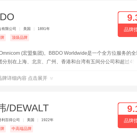
BDO
9.
告有限公司
|
美国
|
1891年
品牌
名牌
顶级品牌
icom (宏盟集团)。BBDO Worldwide是一个全方位服务的
区集团分别在上海、北京、广州、香港和台湾有五间分公司和超过45
gy BBDO (天能) 和Flare BBDO (天映)四个子品牌。
O品牌详细内容 点击展开
伟/DEWALT
9.
丹利百得公司
|
美国
|
1922年
品牌
名牌
中高端品牌