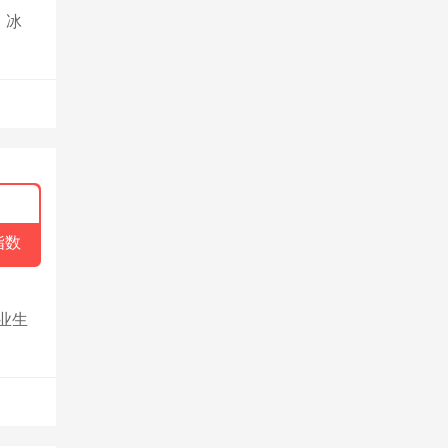
、冰
指数
业生