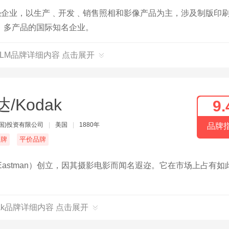
强企业，以生产﹑开发﹑销售照相和影像产品为主，涉及制版印
﹑多产品的国际知名企业。
IFILM品牌详细内容 点击展开
/Kodak
9.
国)投资有限公司
|
美国
|
1880年
品牌
名牌
平价品牌
e Eastman）创立，因其摄影电影而闻名遐迩。它在市场上占有如
。
dak品牌详细内容 点击展开