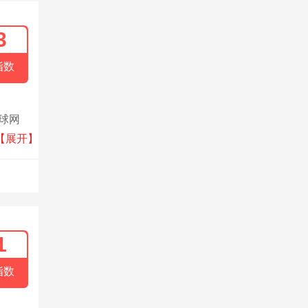
3
指数
全球网
0名员
【展开】
1
指数