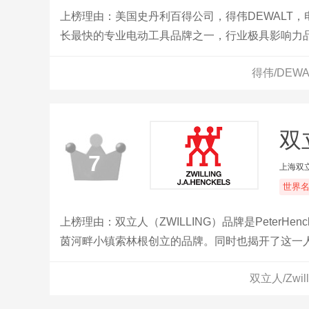
上榜理由：美国史丹利百得公司，得伟DEWALT
长最快的专业电动工具品牌之一，行业极具影响力
商。
得伟/DEW
双立
7
上海双
世界
上榜理由：双立人（ZWILLING）品牌是PeterH
茵河畔小镇索林根创立的品牌。同时也揭开了这一人
亨克斯将公司名称改成ZwillingJ.A.Henck
双立人/Zwi
品，开创了摩登厨房理念，让烹饪成为一种享受，