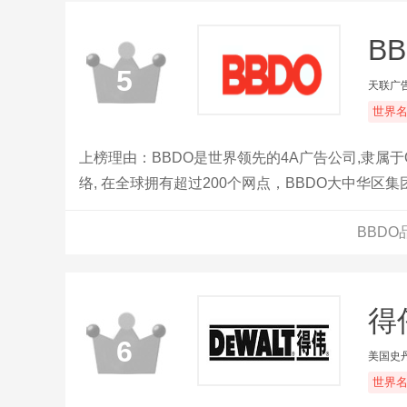
B
5
天联广
世界
上榜理由：BBDO是世界领先的4A广告公司,隶属于Omn
络, 在全球拥有超过200个网点，BBDO大中华
工，旗下拥有BBDO(天联)，BBDO Live(天尚)，Ener
BBD
得
6
美国史
世界