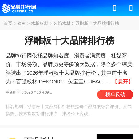
首页
>
建材
>
木板板材
>
装饰木材
>
浮雕板十大品牌排行榜
浮雕板十大品牌排行榜
品牌排行网依托品牌知名度、消费者满意度、社媒评
价、市场份额、品牌历史等多项大数据，综合多个纬度
评选出了2026年浮雕板十大品牌排行榜，其中前十名
为：百强板材/DEKONIG、兔宝宝/TUBAO、鹏
【展开】
鸿/PENGHONG、千山/QIANSHAN、莫干山、千年
更新时间：2026年06月09日
榜单反馈
舟/TREEZO、万华禾香板/Wanhua、露水
排名规则：浮雕板十大品牌排行榜根据每个品牌的综合评价、人气
河/DEWRIVER、大亚人造板、伟业牌板材 。我们致力
指数、搜索指数等进行排序，排名公正客观。
于用最真实的数据告诉您浮雕板什么牌子好，供您参
考。