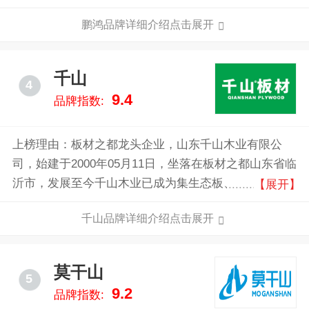
系，产品覆盖中国28个省级行政区。
鹏鸿品牌详细介绍点击展开
千山
4
9.4
品牌指数:
上榜理由：板材之都龙头企业，山东千山木业有限公
司，始建于2000年05月11日，坐落在板材之都山东省临
沂市，发展至今千山木业已成为集生态板、颗粒板、阻
【展开】
燃板、欧松板、多层板、细木工板、石膏板、印刷纸、
千山品牌详细介绍点击展开
浸胶纸及全屋定制等配套产品为一体的综合性品牌运营
企业。总占地350亩，现有员工1500余人，2019年产值
超15亿元。
莫干山
5
9.2
品牌指数: