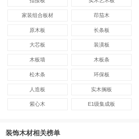
指接板
实木艺术板
家装组合板材
茚茄木
原木板
长条板
大芯板
装潢板
木板墙
木板条
松木条
环保板
人造板
实木搁板
紫心木
E1级集成板
装饰木材相关榜单