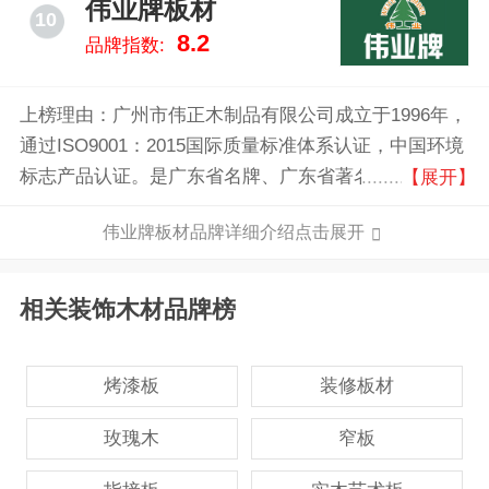
伟业牌板材
10
8.2
品牌指数:
上榜理由：广州市伟正木制品有限公司成立于1996年，
通过ISO9001：2015国际质量标准体系认证，中国环境
标志产品认证。是广东省名牌、广东省著名商标、广州
【展开】
市著名商标，入选粤字号重点商标保护名录。是ENF级
伟业牌板材品牌详细介绍点击展开
板材的缔造者，阻燃、绝燃板材的创新者，全屋定制专
业板材服务商。
相关装饰木材品牌榜
烤漆板
装修板材
玫瑰木
窄板