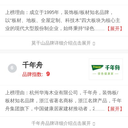
上榜理由：成立于1995年，装饰板/板材知名品牌，
以“板材、地板、全屋定制、科技木”四大板块为核心主
业的现代大型股份制企业，始终秉持“绿色环保，关爱
【展开】
人类健康”的发展理念，以“打造最懂科技的绿色家居领
莫干山品牌详细介绍点击展开
军企业”为战略目标，深耕于家居建材领域，业务已遍
及全国及部分海外市场。
千年舟
6
9
品牌指数:
上榜理由：杭州华海木业有限公司，千年舟，装饰板/
板材知名品牌，浙江省著名商标，浙江名牌产品，千年
舟集团旗下，中国健康居家建材推动者，2008国家自行
【展开】
车队场馆指定专用产品，中国节能设计、施工、装饰装
千年舟品牌详细介绍点击展开
修一体化指定绿色环保建材产品。