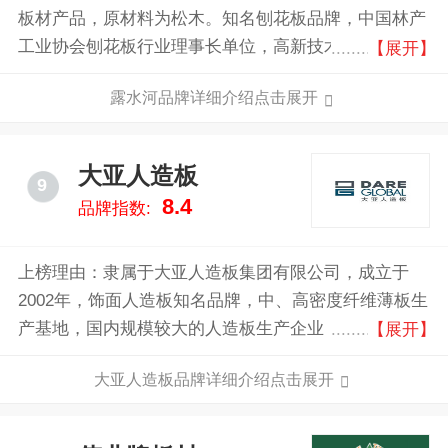
板材产品，原材料为松木。知名刨花板品牌，中国林产
工业协会刨花板行业理事长单位，高新技术企业，林工
【展开】
贸结合、产加销一体的现代化大型森工企业。
露水河品牌详细介绍点击展开
大亚人造板
9
8.4
品牌指数:
上榜理由：隶属于大亚人造板集团有限公司，成立于
2002年，饰面人造板知名品牌，中、高密度纤维薄板生
产基地，国内规模较大的人造板生产企业，主要生产多
【展开】
层均质环保刨花板、中、高密度纤维板、强化地板、三
大亚人造板品牌详细介绍点击展开
层实木复合地板、高档家具等。公司深入贯彻绿色发展
的基本理念，积极推进国土绿化，坚持以保护生态为原
则，发展现代林业。