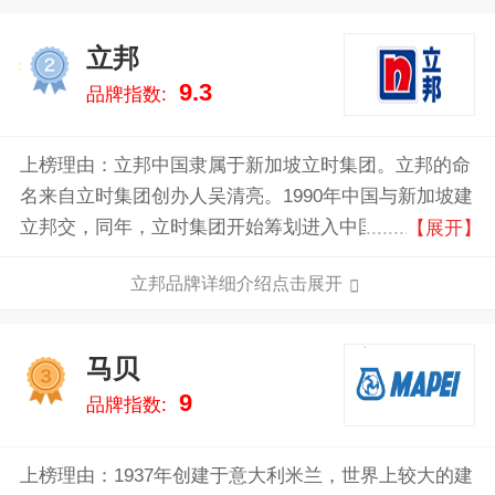
立邦
2
9.3
品牌指数:
上榜理由：立邦中国隶属于新加坡立时集团。立邦的命
名来自立时集团创办人吴清亮。1990年中国与新加坡建
立邦交，同年，立时集团开始筹划进入中国，1992年正
【展开】
式进入中国，“立邦”名字就是由“建立邦交”而来的，涵
立邦品牌详细介绍点击展开
义是开启美好的中国与立邦的友谊。立邦，见证了中国
涂料工业的蓬勃发展以及中国改革开放20多年经济与社
会的飞跃成长，成长茁壮至中国涂料行业的著名品牌。
马贝
3
9
品牌指数:
上榜理由：1937年创建于意大利米兰，世界上较大的建