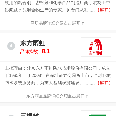
筑用的粘合剂、密封剂和化学产品制造厂商，混凝士中
砂浆及水泥混合物生产的专家。贝专门从事建筑行业化
【展开】
学产品的研发和生产，于全球五大洲32个国家和地区设
马贝品牌详细介绍点击展开
立了80多所子公司。
东方雨虹
4
8.1
品牌指数:
上榜理由：北京东方雨虹防水技术股份有限公司，成立
于1995年，于2008年在深圳证券交易所上市，全球化的
防水系统服务商，为重大基础设施建设、工业建筑和民
【展开】
用、商用建筑提供高品质、完备的防水系统解决方案。
东方雨虹品牌详细介绍点击展开
以主营防水业务为核心延伸上下游及相关产业链，业务
领域涉及建筑防水、节能保温、民用建材、非织造布、
建筑涂料、建筑修缮、特种砂浆、建筑粉​。