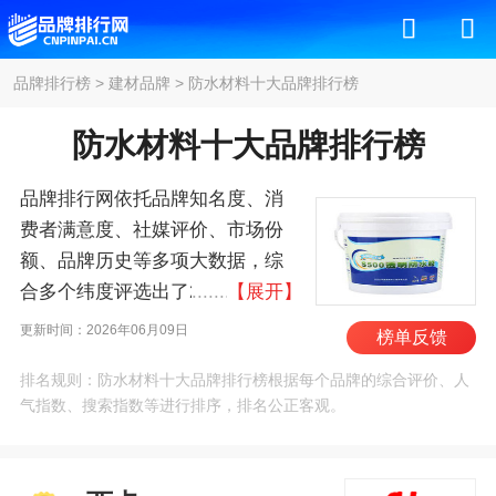
品牌排行榜
>
建材品牌
>
防水材料十大品牌排行榜
防水材料十大品牌排行榜
品牌排行网依托品牌知名度、消
费者满意度、社媒评价、市场份
额、品牌历史等多项大数据，综
合多个纬度评选出了2026年防水
【展开】
材料十大品牌排行榜，其中前十
更新时间：2026年06月09日
榜单反馈
名为：西卡/Sika、立
排名规则：防水材料十大品牌排行榜根据每个品牌的综合评价、人
邦/NIPPON、马贝/MAPEI、东方
气指数、搜索指数等进行排序，排名公正客观。
雨虹、三棵树/SKSHU、德
高/DAVCO、北新禹王、禹王、卓
宝科技、科顺 。我们致力于用最