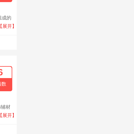
组成的
产品。
【展开】
6
指数
饰辅材
岩板
【展开】
标准、
数城