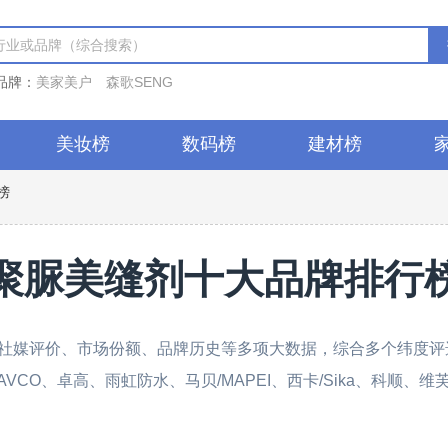
品牌：
美家美户
森歌SENG
美妆榜
数码榜
建材榜
榜
聚脲美缝剂十大品牌排行
社媒评价、市场份额、品牌历史等多项大数据，综合多个纬度评选
/DAVCO、卓高、雨虹防水、马贝/MAPEI、西卡/Sika、科顺