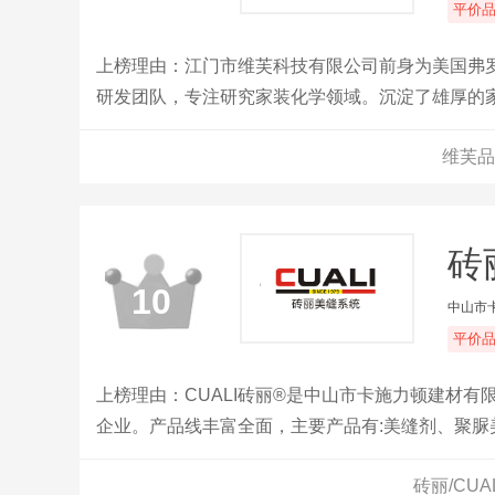
平价
上榜理由：江门市维芙科技有限公司前身为美国弗罗
研发团队，专注研究家装化学领域。沉淀了雄厚的
品牌主要研究家装美缝系列产品，家装瓷砖背胶，
维芙品
砖丽
10
中山市
平价
上榜理由：CUALI砖丽®是中山市卡施力顿建材
企业。产品线丰富全面，主要产品有:美缝剂、聚
胶、施工辅材等，实现了所有美缝产品的现场定制调
砖丽/CU
RG标准及0级防霉标准、FDA食品接触材料测试标准