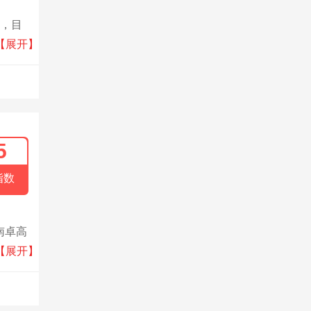
购，目
获广大
【展开】
5
指数
南卓高
黄的难
【展开】
磨、强
富，具