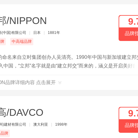
邦/NIPPON
9.
(中国)有限公司
|
日本
|
1881年
品牌
名牌
中高端品牌
命名来自立时集团创办人吴清亮。1990年中国与新加坡建立邦
入中国，“立邦”名字就是由“建立邦交”而来的，涵义是开启美好
发展以及中国改革开放20多年经济与社会的飞跃成长，成长茁壮
PON品牌详细内容 点击展开
高/DAVCO
9.
州)建材有限公司
|
澳大利亚
|
1998年
品牌
端品牌