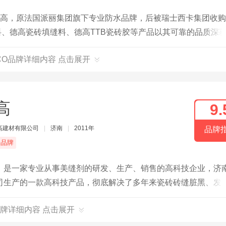
德高，原法国派丽集团旗下专业防水品牌，后被瑞士西卡集团收
料、德高瓷砖填缝料、德高TTB瓷砖胶等产品以其可靠的品质深
VCO品牌详细内容 点击展开
高
9.
高建材有限公司
|
济南
|
2011年
品牌
端品牌
，是一家专业从事美缝剂的研发、生产、销售的高科技企业，济
司生产的一款高科技产品，彻底解决了多年来瓷砖砖缝脏黑、发
制而成，覆盖在瓷砖缝表面，可形成光滑如瓷的洁净面，具有耐
牌详细内容 点击展开
就亮，从而彻底解决瓷砖缝脏黑不易清洁 的难题。美缝剂颜色丰