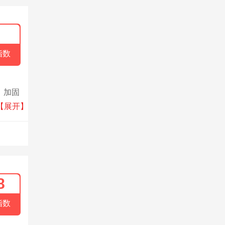
指数
、加固
拥有超
【展开】
质的系
8
指数