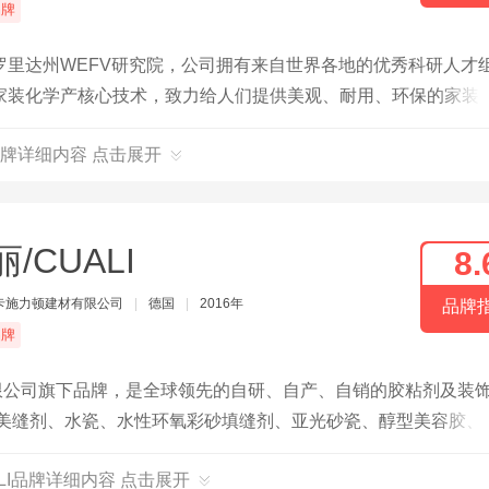
品牌
里达州WEFV研究院，公司拥有来自世界各地的优秀科研人才
家装化学产核心技术，致力给人们提供美观、耐用、环保的家装
家装防水以及家用胶粘剂等环保家居化学用品。
牌详细内容 点击展开
/CUALI
8.
卡施力顿建材有限公司
|
德国
|
2016年
品牌
品牌
有限公司旗下品牌，是全球领先的自研、自产、自销的胶粘剂及装
脲美缝剂、水瓷、水性环氧彩砂填缝剂、亚光砂瓷、醇型美容胶、
色。产品通过或符合:法国室内空气环境A+标准、德国EC环保
ALI品牌详细内容 点击展开
等。目前在全国有500+专卖店和1500+服务中心，能在绝大多