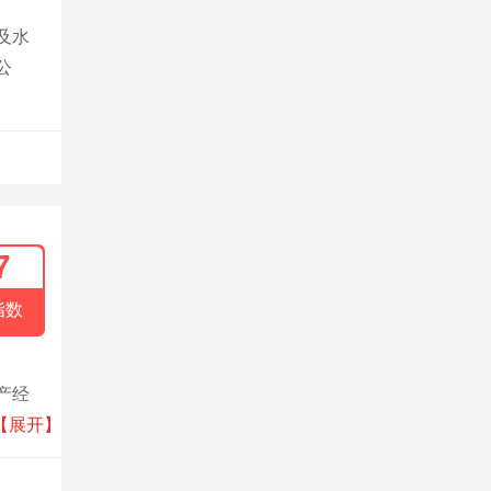
及水
公
7
指数
产经
料的供
【展开】