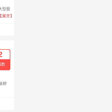
大型股
耕于
【展开】
2
指数
板材