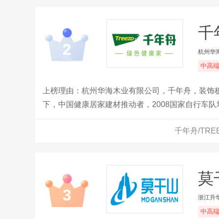
千
2
杭州华
中高
上榜理由：杭州华海木业有限公司，千年舟，装饰
下，中国健康居家建材推动者，2008国家自行车
环保建材产品。
千年舟/TR
莫
3
浙江升
中高