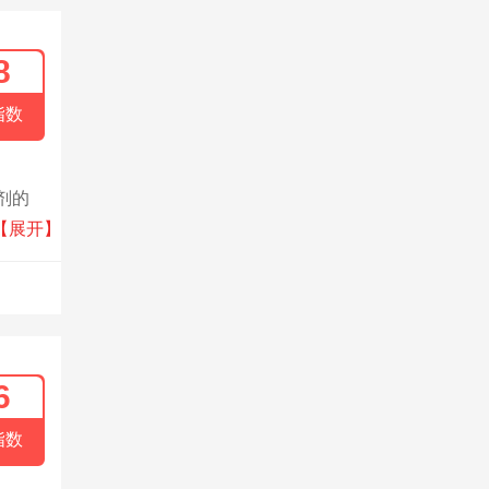
8
指数
剂的
化整体
【展开】
6
指数