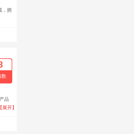
域，拥
8
指数
志产品
，阻
【展开】