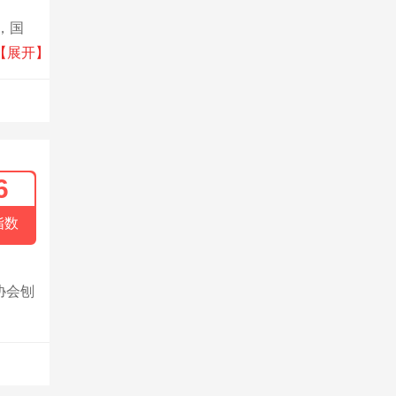
，国
、高档
【展开】
6
指数
协会刨