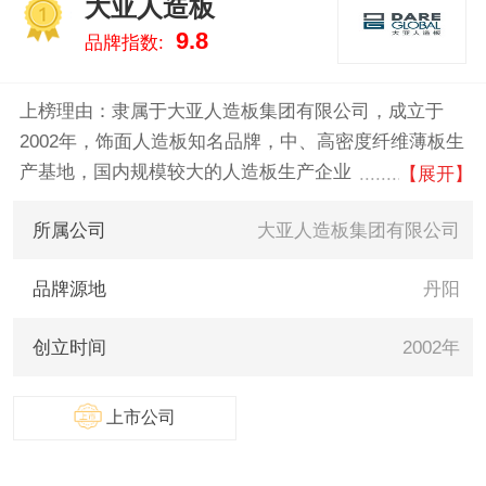
大亚人造板
1
9.8
品牌指数:
上榜理由：隶属于大亚人造板集团有限公司，成立于
2002年，饰面人造板知名品牌，中、高密度纤维薄板生
产基地，国内规模较大的人造板生产企业，主要生产多
【展开】
层均质环保刨花板、中、高密度纤维板、强化地板、三
所属公司
大亚人造板集团有限公司
层实木复合地板、高档家具等。公司深入贯彻绿色发展
的基本理念，积极推进国土绿化，坚持以保护生态为原
品牌源地
丹阳
则，发展现代林业。
创立时间
2002年
上市公司