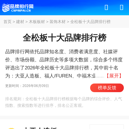
首页
>
建材
>
木板板材
>
装饰木材
>
全松板十大品牌排行榜
全松板十大品牌排行榜
品牌排行网依托品牌知名度、消费者满意度、社媒评
价、市场份额、品牌历史等多项大数据，综合多个纬度
评选出了2026年全松板十大品牌排行榜，其中前十名
为：大亚人造板、福人/FUREN、中福木业、宁丰木
【展开】
业、丰林/FENGLIN、高林/GAOLIN、丽人/LR、宝源木
更新时间：2026年06月09日
榜单反馈
业、永林蓝豹/YONGAN、三威 。我们致力于用最真实
排名规则：全松板十大品牌排行榜根据每个品牌的综合评价、人气
的数据告诉您全松板什么牌子好，供您参考。
指数、搜索指数等进行排序，排名公正客观。