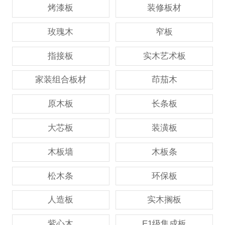
烤漆板
装修板材
玫瑰木
窄板
指接板
实木艺术板
家装组合板材
茚茄木
原木板
长条板
大芯板
装潢板
木板墙
木板条
松木条
环保板
人造板
实木搁板
紫心木
E1级集成板