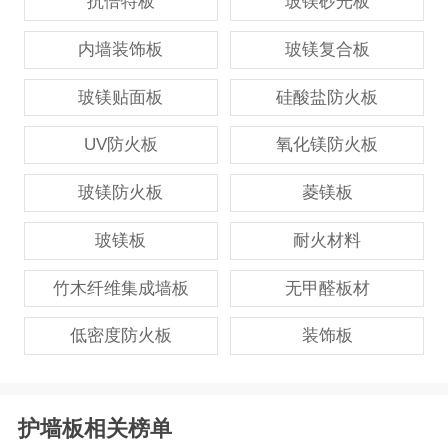
抗倍特板
玻镁砂光板
内墙装饰板
玻镁复合板
玻镁贴面板
硅酸盐防火板
UV防火板
氧化镁防火板
玻镁防火板
菱镁板
玻镁板
耐火材料
竹木纤维集成墙板
无甲醛板材
低密度防火板
装饰板
护墙板相关榜单