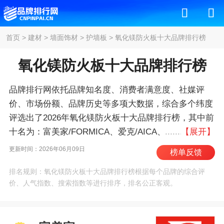
首页
>
建材
>
墙面饰材
>
护墙板
>
氧化镁防火板十大品牌排行榜
氧化镁防火板十大品牌排行榜
品牌排行网依托品牌知名度、消费者满意度、社媒评
价、市场份额、品牌历史等多项大数据，综合多个纬度
评选出了2026年氧化镁防火板十大品牌排行榜，其中前
十名为：富美家/FORMICA、爱克/AICA、威盛
【展开】
亚/WILSONART、爱格/EGGER、克诺斯邦、可丽
更新时间：2026年06月09日
榜单反馈
芙/CLEAF、西德板/GERMAN、雅美家/HOPEWELL、
排名规则：氧化镁防火板十大品牌排行榜根据每个品牌的综合评
松耐特、瑞欣 。我们致力于用最真实的数据告诉您氧
价、人气指数、搜索指数等进行排序，排名公正客观。
化镁防火板什么牌子好，供您参考。