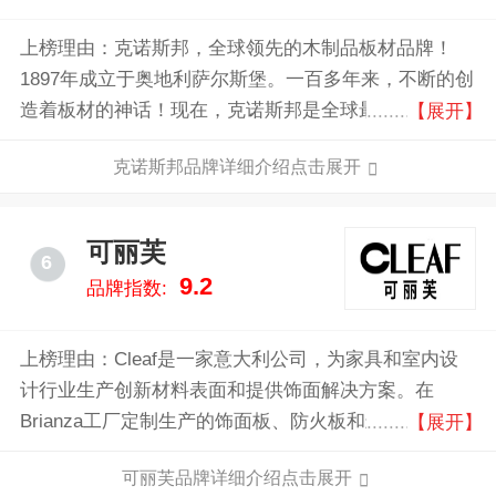
上榜理由：克诺斯邦，全球领先的木制品板材品牌！
1897年成立于奥地利萨尔斯堡。一百多年来，不断的创
造着板材的神话！现在，克诺斯邦是全球最大的板材生
【展开】
产性企业！克诺斯邦集团已在德国、英国、奥地利、波
克诺斯邦品牌详细介绍点击展开
兰、捷克、卢深堡、俄罗斯等国家拥有50多家大型木制
品的专业生产基地。
可丽芙
6
9.2
品牌指数:
上榜理由：Cleaf是一家意大利公司，为家具和室内设
计行业生产创新材料表面和提供饰面解决方案。在
Brianza工厂定制生产的饰面板、防火板和封边条，由
【展开】
建筑师和家具公司在世界各地安装，为生活和工作构建
可丽芙品牌详细介绍点击展开
创意空间。