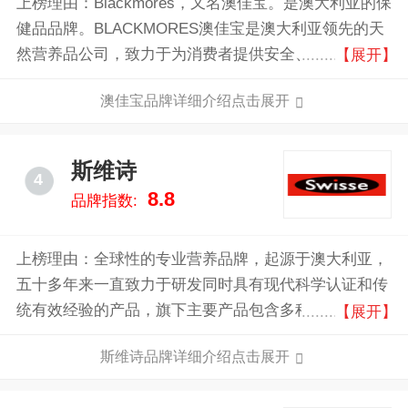
上榜理由：Blackmores，又名澳佳宝。是澳大利亚的保
健品品牌。BLACKMORES澳佳宝是澳大利亚领先的天
然营养品公司，致力于为消费者提供安全、高品质的膳
【展开】
食营养补充剂、婴幼儿奶粉、护肤品和健康咨询服务。
澳佳宝品牌详细介绍点击展开
提供一系列高品质的维生素、矿物质、草药以及营养补
充品。
斯维诗
4
8.8
品牌指数:
上榜理由：全球性的专业营养品牌，起源于澳大利亚，
五十多年来一直致力于研发同时具有现代科学认证和传
统有效经验的产品，旗下主要产品包含多种维生素、膳
【展开】
食补充剂、运动营养、美护肤及功能性食品等。
斯维诗品牌详细介绍点击展开