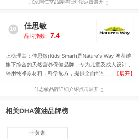
北京同仁堂品牌详细介绍点击展开
为核心，以健康养生、医疗养老、商业零售、国际药业
为支撑的五大板块，构建了集种植(养殖)、制造、销
售、医疗、康养、研发于一体的大健康产业链条。
佳思敏
10
7.4
品牌指数:
上榜理由：佳思敏(Kids Smart)是Nature’s Way 澳萃维
旗下综合的天然营养保健品牌，专为儿童及成人设计，
采用纯净原材料，科学配方，提供全面维生素、鱼油等
【展开】
补充品，致力于提升家庭成员的整体健康与幸福感。
佳思敏品牌详细介绍点击展开
相关DHA藻油品牌榜
叶黄素