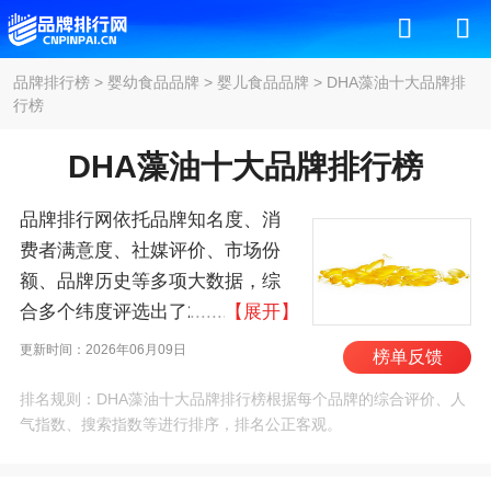
品牌排行榜
>
婴幼食品品牌
>
婴儿食品品牌
>
DHA藻油十大品牌排
行榜
DHA藻油十大品牌排行榜
品牌排行网依托品牌知名度、消
费者满意度、社媒评价、市场份
额、品牌历史等多项大数据，综
合多个纬度评选出了2026年DHA
【展开】
藻油十大品牌排行榜，其中前十
更新时间：2026年06月09日
榜单反馈
名为：美赞臣/MeadJohnson、惠
排名规则：DHA藻油十大品牌排行榜根据每个品牌的综合评价、人
氏/WYETH、澳佳
气指数、搜索指数等进行排序，排名公正客观。
宝/Blackmores、斯维诗/swisse、
纽崔莱/nutrilite、挪帝克/Nordic