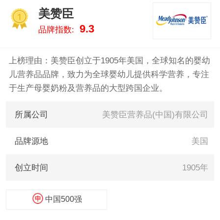
Naturals、爱乐维、帝斯
美赞臣
曼/DSM、北京同仁堂、佳思
1
9.3
品牌指数:
敏/Nature's Way 。我们致力于用
最真实的数据告诉您DHA藻油什
么牌子好，供您参考。
上榜理由：美赞臣创立于1905年美国，全球知名的婴幼
儿营养品品牌，致力为全球婴幼儿提供科学营养，专注
于生产母婴奶粉及营养品的大型跨国企业。
所属公司
美赞臣营养品(中国)有限公司
品牌源地
美国
创立时间
1905年
中国500强