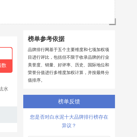
榜单参考依据
品牌排行网基于五个主要维度和七项加权项
目进行评比，包括但不限于收录品牌的行业
美誉度、销量、好评率、历史、国际地位和
指数
荣誉分值进行多维度加权计算，并按最终分
值排序。
法水
榜单反馈
您是否对白水泥十大品牌排行榜存在
异议？