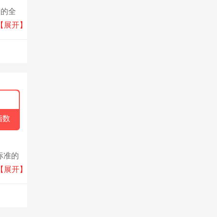
出的全
电水
【展开】
指数
标准的
5级、
【展开】