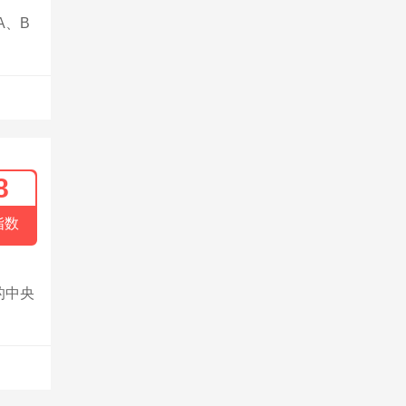
A、B
8
指数
的中央