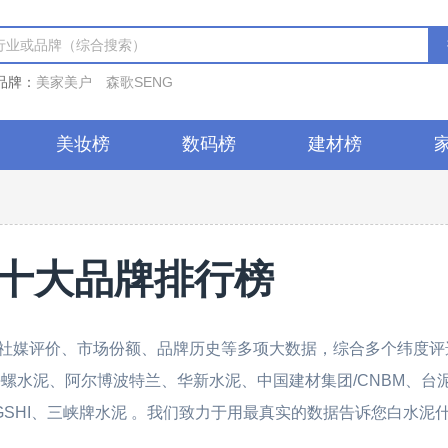
品牌：
美家美户
森歌SENG
美妆榜
数码榜
建材榜
十大品牌排行榜
社媒评价、市场份额、品牌历史等多项大数据，综合多个纬度评
海螺水泥、阿尔博波特兰、华新水泥、中国建材集团/CNBM、台
NGSHI、三峡牌水泥 。我们致力于用最真实的数据告诉您白水泥