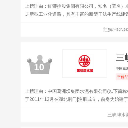
上榜理由：红狮控股集团有限公司，知名（著名）
走新型工业化道路，具有丰富的新型干法生产线建
红狮/HON
三
10
中国葛
平价
上榜理由：中国葛洲坝集团水泥有限公司(以下简称
于2011年12月在湖北荆门]注册成立，前身为始
泥厂，系国有大型上市公司成员企业。公司注册资本
三峡牌水
3000万吨， 公司以生产中低热大坝水泥著称，被誉