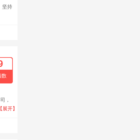
，坚持
9
指数
公司，
公司水
【展开】
能约