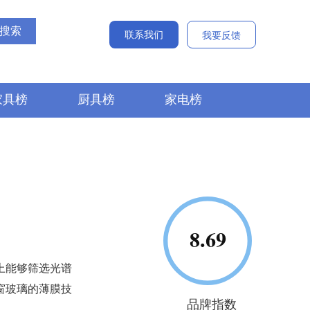
联系我们
我要反馈
家具榜
厨具榜
家电榜
上能够筛选光谱
窗玻璃的薄膜技
品牌指数