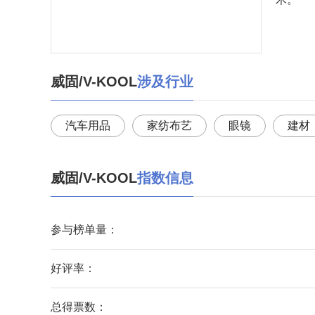
威固/V-KOOL
涉及行业
汽车用品
家纺布艺
眼镜
建材
威固/V-KOOL
指数信息
参与榜单量：
好评率：
总得票数：