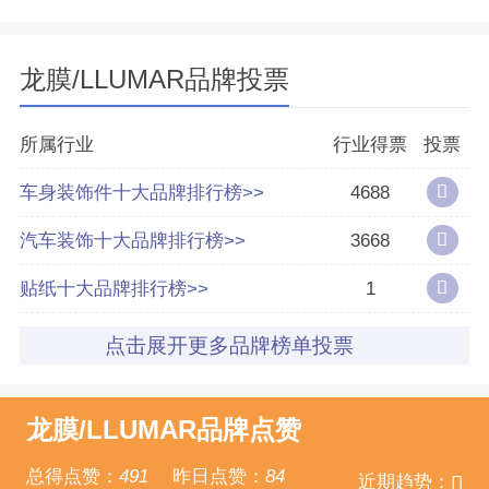
所属公司
伊士曼(中国)投资管理有限公司
龙膜/LLUMAR品牌投票
分享量
299
所属行业
行业得票
投票
好评率
90%
车身装饰件十大品牌排行榜>>
4688
参与榜单数
59个
汽车装饰十大品牌排行榜>>
3668
贴纸十大品牌排行榜>>
1
得票数
630573
点击展开更多品牌榜单投票
龙膜/LLUMAR品牌点赞
总得点赞：
491
昨日点赞：
84
近期趋势：