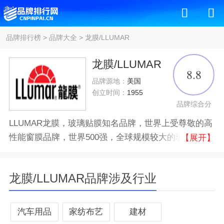
品牌排行榜
>
品牌大全
>
龙膜/LLUMAR
龙膜/LLUMAR
8.8
品牌源地：
美国
创立时间：
1955
品牌综合分
LLUMAR龙膜，玻璃贴膜知名品牌，世界上受尊敬的高
性能窗膜品牌，世界500强，全球规模较大的玻璃贴膜
【展开】
制造商，领先的特种化学品公司，龙膜玻璃膜品牌致力
于为客户提供持久、高效的薄膜产品，其产品设计符合
龙膜/LLUMAR品牌涉及行业
环保和节能的理念，有助于减少能源消耗和提高舒适
度。
汽车用品
家纺布艺
建材
品牌认证
十大
优质