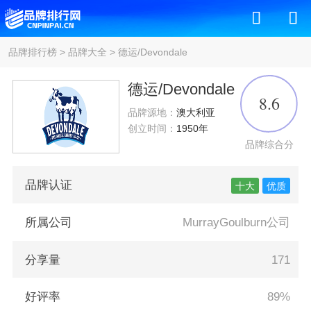
品牌排行榜
>
品牌大全
>
德运/Devondale
德运/Devondale
8.6
品牌源地：
澳大利亚
创立时间：
1950年
品牌综合分
品牌认证
十大
优质
所属公司
MurrayGoulburn公司
分享量
171
好评率
89%