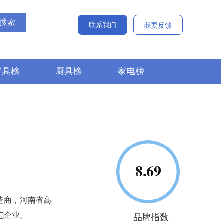
联系我们
我要反馈
家具榜
厨具榜
家电榜
造商，河南省高
范企业。
品牌指数