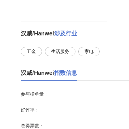
汉威/Hanwei
涉及行业
五金
生活服务
家电
汉威/Hanwei
指数信息
参与榜单量：
好评率：
总得票数：