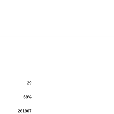
29
68%
281807