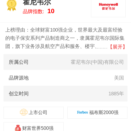
霍尼韦尔
特/ROSEMOUNT、松
1
10
品牌指数:
下/Panasonic、赛多利
斯/SARTORIUS 。我们致力于用
最真实的数据告诉您传感器什么
上榜理由：全球财富100强企业，世界最大及最富经验
牌子好，供您参考。
的电子保安系列产品制造商之一，隶属霍尼韦尔国际集
团，旗下业务涉及航空产品和服务、楼宇、家庭和工业
【展开】
控制技术、汽车产品、涡轮增压器、以及特殊材料，包
所属公司
霍尼韦尔(中国)有限公司
括视频监控系统、门禁控制系统、防盗报警系统、住宅
行业产品等。
品牌源地
美国
创立时间
1885年
上市公司
福布斯2000强
财富世界500强