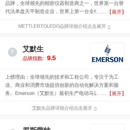
品牌，全球领先的精密仪器制造商之一，世界第一台替
代法单盘天平制造企业，世界上第一台全电子精密天平
【展开】
推出者，大型跨国公司。
METTLERTOLEDO品牌详细介绍点击展开
艾默生
7
9.5
品牌指数:
上榜理由：全球领先的技术和工程公司，专注于为工
业、商业和消费市场提供创新的自动化解决方案和服
务。Emerson（艾默生）最初生产电动马达和风扇。随
【展开】
着业务的扩展，公司逐步进入过程控制、工业自动化、
艾默生品牌详细介绍点击展开
网络电源、气候技术等领域。2000年，公司将名称
从“Emerson Electric Co.”简化为“Emerson”，以反映其
从电子公司向全球技术和工程公司的扩展。