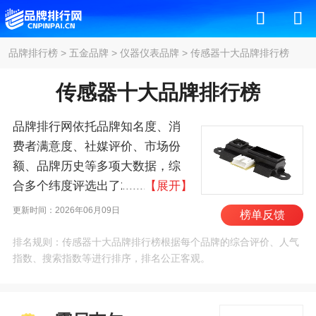
品牌排行榜
>
五金品牌
>
仪器仪表品牌
>
传感器十大品牌排行榜
传感器十大品牌排行榜
品牌排行网依托品牌知名度、消
费者满意度、社媒评价、市场份
额、品牌历史等多项大数据，综
合多个纬度评选出了2026年传感
【展开】
器十大品牌排行榜，其中前十名
更新时间：2026年06月09日
榜单反馈
为：霍尼韦尔/Honeywell、西门
排名规则：传感器十大品牌排行榜根据每个品牌的综合评价、人气
子/Siemens、ABB、博
指数、搜索指数等进行排序，排名公正客观。
世/BOSCH、德州仪器、
METTLERTOLEDO、艾默
生/Emerson、罗斯蒙