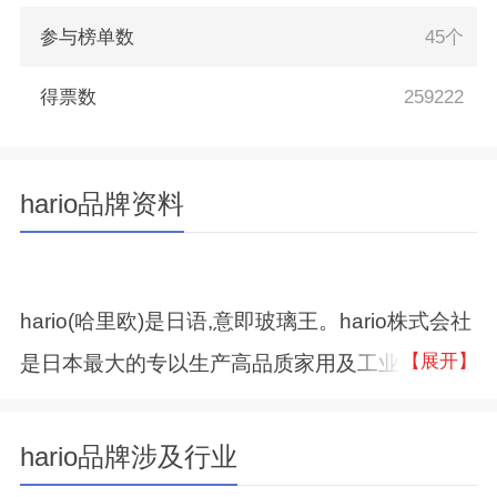
参与榜单数
45个
得票数
259222
hario品牌资料
hario(哈里欧)是日语,意即玻璃王。hario株式会社
【展开】
是日本最大的专以生产高品质家用及工业用玻璃
制品的公司。“hario”产品安全、环保、设计精
巧、做工完美，其主要特征是耐热温差大，空烧
hario品牌涉及行业
不破，材质轻盈且不易破损，在亚洲乃至整个国