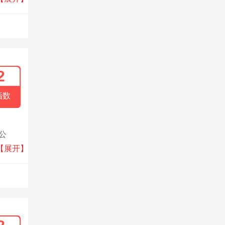
2
指数
公
在亚洲
【展开】