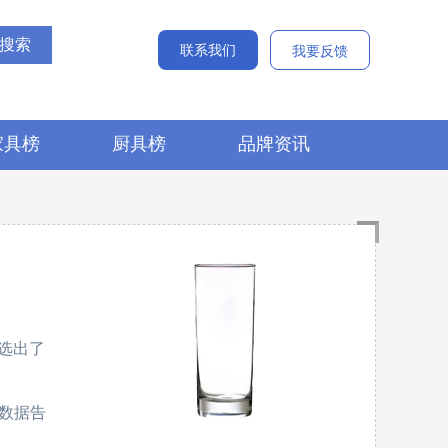
联系我们
我要反馈
家具榜
厨具榜
品牌资讯
选出了
的数据告