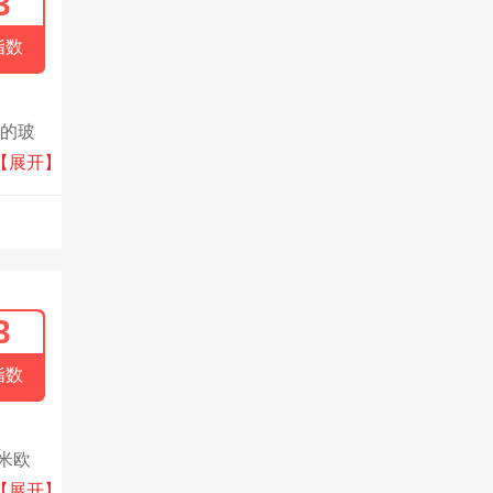
3
指数
的的玻
者的青
【展开】
3
指数
米欧
帕尔
【展开】