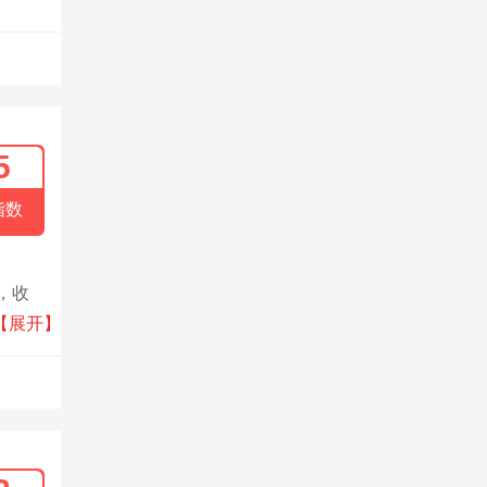
5
指数
，收
，涵盖
【展开】