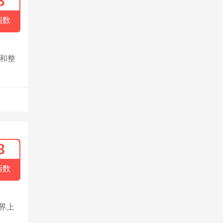
8
指数
盒和整
8
指数
世界上