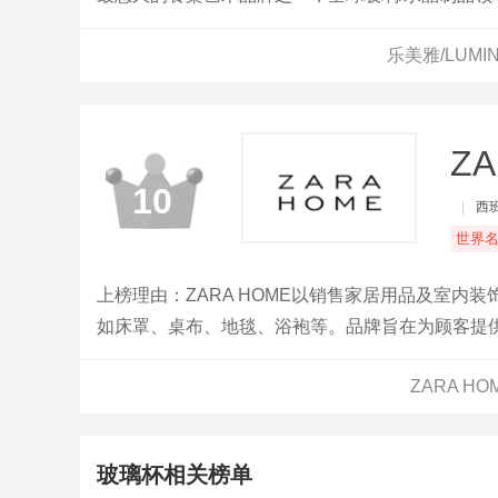
乐美雅/LUM
ZA
10
|
西
世界
上榜理由：ZARA HOME以销售家居用品及室
如床罩、桌布、地毯、浴袍等。品牌旨在为顾客提
ZARA H
玻璃杯相关榜单