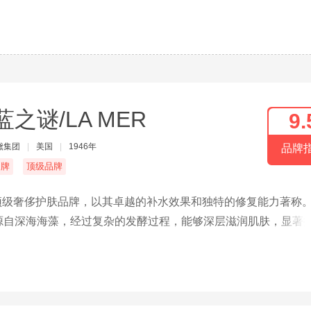
蓝之谜/LA MER
9.
黛集团
|
美国
|
1946年
品牌
名牌
顶级品牌
的顶级奢侈护肤品牌，以其卓越的补水效果和独特的修复能力著称
h™），源自深海海藻，经过复杂的发酵过程，能够深层滋润肌肤，显著