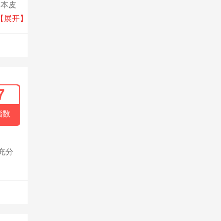
日本皮
1年
【展开】
7
指数
充分