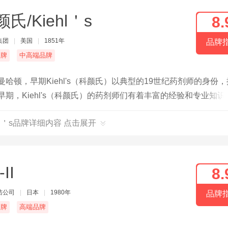
氏/Kiehl＇s
8.
集团
|
美国
|
1851年
品牌
名牌
中高端品牌
约曼哈顿，早期Kiehl's（科颜氏）以典型的19世纪药剂师的身份
期，Kiehl's（科颜氏）的药剂师们有着丰富的经验和专业知识
；150多年来，Kiehl's（科颜氏）仍努力不懈地致力于提供
hl＇s品牌详细内容 点击展开
运动后专用的顶级保养产品。
II
8.
洁公司
|
日本
|
1980年
品牌
名牌
高端品牌