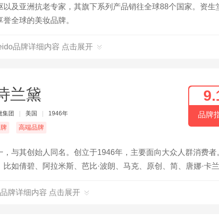
驱以及亚洲抗老专家，其旗下系列产品销往全球88个国家。资生
享誉全球的美妆品牌。
seido品牌详细内容 点击展开
诗兰黛
9.
黛集团
|
美国
|
1946年
品牌
名牌
高端品牌
，与其创始人同名。创立于1946年，主要面向大众人群消费者
比如倩碧、阿拉米斯、芭比·波朗、马克、原创、简、唐娜·卡
品牌详细内容 点击展开