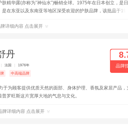
精华露(亦称为"神仙水")畅销全球。1975年在日本创立，是
是在东亚以及东南亚等地区深受欢迎的护肤品牌，该批品于199
II品牌详细内容 点击展开
舒丹
8.
|
法国
|
1976年
品牌
名牌
中高端品牌
致力于为顾客提供优质天然的面部、身体护理、香氛及家居产品，
着普罗旺斯这片宽厚大地的气息与文化。
品牌详细内容 点击展开