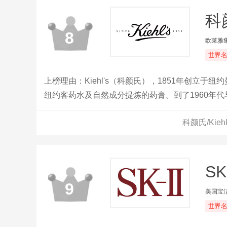
科颜
8
欧莱雅
世界
上榜理由：Kiehl's（科颜氏），1851年创立于纽
纽约客药水及自然成分提炼的药膏。到了1960年代早
始根据顾客需求研发出不同系列且男女皆适用的保养品
科颜氏/Kie
专业的咨询服务，以及从脸部、身体、秀发甚至是
SK-
9
美国宝
世界