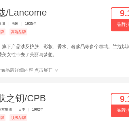
/Lancome
9.
集团
|
法国
|
1935年
品牌
名牌
高端品牌
，旗下产品涉及护肤、彩妆、香水、奢侈品等多个领域。兰蔻以
爱美女性带去了美丽与梦想。
come品牌详细内容 点击展开
肤之钥/CPB
9.
生堂集团
|
日本
|
1982年
品牌
名牌
顶级品牌