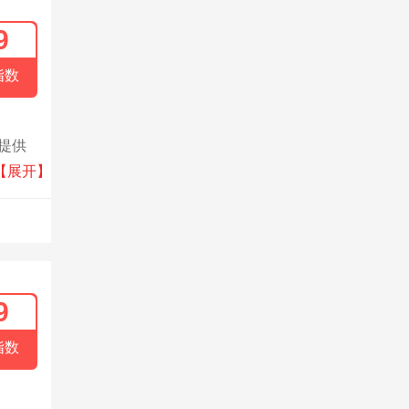
9
指数
，提供
，开
【展开】
顾客最
9
指数