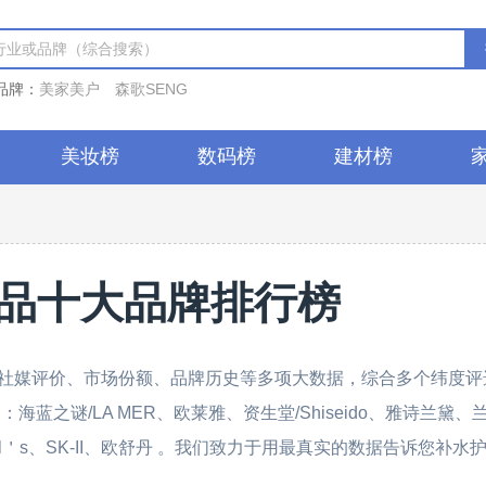
品牌：
美家美户
森歌SENG
美妆榜
数码榜
建材榜
品十大品牌排行榜
社媒评价、市场份额、品牌历史等多项大数据，综合多个纬度评
蓝之谜/LA MER、欧莱雅、资生堂/Shiseido、雅诗兰黛、
iehl＇s、SK-II、欧舒丹 。我们致力于用最真实的数据告诉您补水